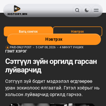
Багц сонгох
Нэвтрэх
Нэвтрэх
PAID-ONLY POST
5 САР 08, 2026
4 МИНУТ УНШИХ
ГЭМТ ХЭРЭГ
Сэтгүүл зүйн оргилд гарсан
луйварчид
Сэтгүүл зүй бодит мэдээлэл өгдгөөрөө
уран зохиолоос ялгаатай. Гэтэл хоёрыг нь
хольсон луйварчид оргилд гарчээ.