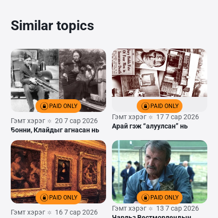
Similar topics
PAID ONLY
PAID ONLY
Гэмт хэрэг
17 7 сар 2026
Гэмт хэрэг
20 7 сар 2026
Арай гэж “алуулсан” нь
Бонни, Клайдыг агнасан нь
PAID ONLY
PAID ONLY
Гэмт хэрэг
13 7 сар 2026
Гэмт хэрэг
16 7 сар 2026
Чарльз Вестморлендын