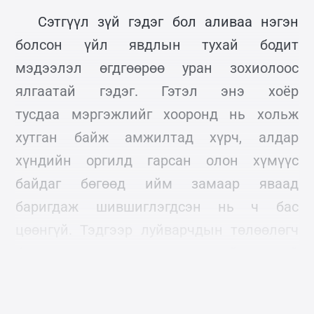
Сэтгүүл зүй гэдэг бол аливаа нэгэн
болсон үйл явдлын тухай бодит
мэдээлэл өгдгөөрөө уран зохиолоос
ялгаатай гэдэг. Гэтэл энэ хоёр
тусдаа мэргэжлийг хооронд нь хольж
хутган байж амжилтад хүрч, алдар
хүндийн оргилд гарсан олон хүмүүс
байдаг бөгөөд ийм замаар яваад
баригдаж шившиглэгдсэн нь ч бас
цөөнгүй. Тэдгээр луйварчдын төлөөлөгч
болсон зарим нэг хүний тухай
сонирхуулахад: