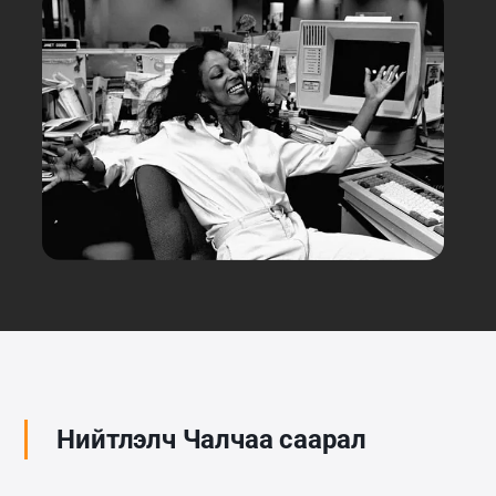
Нийтлэлч Чалчаа саарал