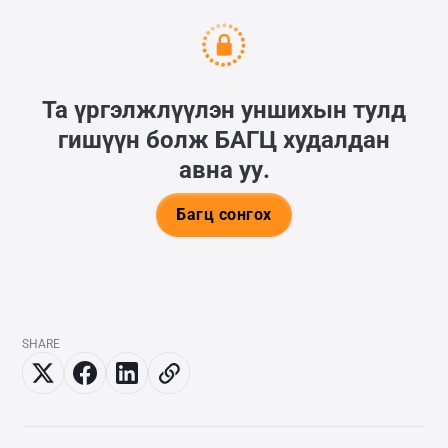
Та үргэлжлүүлэн уншихын тулд
гишүүн болж
БАГЦ
худалдан
авна уу.
Багц сонгох
SHARE