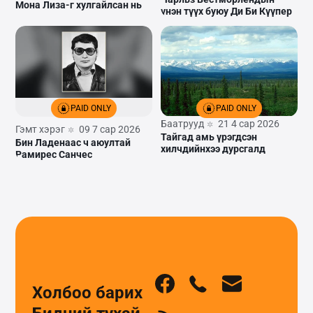
Мона Лиза-г хулгайлсан нь
үнэн түүх буюу Ди Би Күүпер
PAID ONLY
PAID ONLY
Баатрууд
21 4 сар 2026
Гэмт хэрэг
09 7 сар 2026
Тайгад амь үрэгдсэн
Бин Ладенаас ч аюултай
хилчдийнхээ дурсгалд
Рамирес Санчес
Холбоо барих