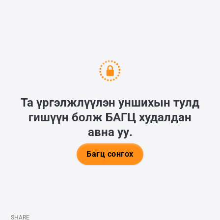
тухай бичиж байсан учир дахиж нуршаад
яахав.
Та үргэлжлүүлэн уншихын тулд
гишүүн болж
БАГЦ
худалдан
авна уу.
Багц сонгох
SHARE