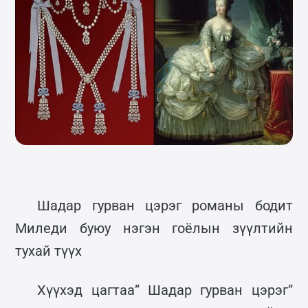
Шадар гурван цэрэг романы бодит
Миледи буюу нэгэн гоёлын зүүлтийн
тухай түүх
Хүүхэд цагтаа” Шадар гурван цэрэг”