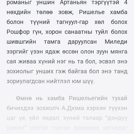
романыг уншин Артаньян тэргүүтэй 4
нөхдийн төлөө зовж, Ришелье хамба
болон түүний тагнуул-гар хөл болох
Рошфор гүн, хорон санаатны туйл болох
шившгийн тамга даруулсан Миледи
зэргийг үзэн ядаж өссөн олон зуун мянга
сая живаа хүний нэг нь та бол, эсвэл энэ
зохиолыг унших гэж байгаа бол энэ танд
зориулагдсан нийтлэл юм шүү.
Өмнө нь хамба Ришельегийн тухай
бичихдээ зохиолч А.Дюма хэрхэн түүхэн
цаг үе, үйл явдал, хүний талаар “дэндүү
уужим” сэтгэл гарган дураараа загнадаг