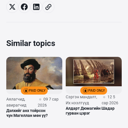
Similar topics
PAID ONLY
PAID ONLY
Сэргэн мандалт,
12 5
Аялагчид,
09 7 сар
Их нээлтүүд
сар 2026
авирагчид
2026
Алдарт Дюмагийн Шадар
Дэлхийг анх тойрсон
гурван цэрэг
хүн Магеллан мөн үү?