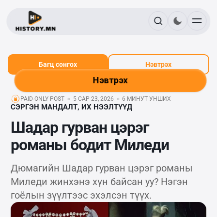
Багц сонгох
Нэвтрэх
Нэвтрэх
PAID-ONLY POST
5 САР 23, 2026
6 МИНУТ УНШИХ
СЭРГЭН МАНДАЛТ, ИХ НЭЭЛТҮҮД
Шадар гурван цэрэг
романы бодит Миледи
Дюмагийн Шадар гурван цэрэг романы
Миледи жинхэнэ хүн байсан уу? Нэгэн
гоёлын зүүлтээс эхэлсэн түүх.