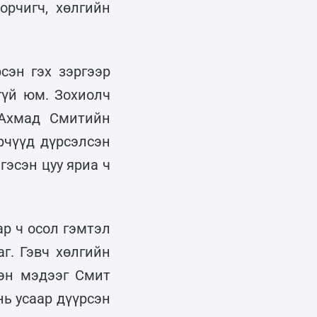
орчигч, хөлгийн
сэн гэх зэргээр
гүй юм. Зохиолч
“Ахмад Смитийн
рчүүд дүрсэлсэн
гэсэн цуу яриа ч
р ч осол гэмтэл
г. Гэвч хөлгийн
сэн мэдээг Смит
ь усаар дүүрсэн