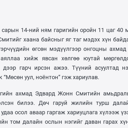
р сарын 14-ний ням гаригийн оройн 11 цаг 40 
Смитийг хаана байсныг яг таг мэдэх хүн байда
гэрчүүдийн өгсөн мэдүүлгээр онгоцны ахма
аяллаа хийж явсан хөлгөө юутай мөргөлдс
 дээр гарч ирсэн ажээ. Түүний асуултад н
“Мөсөн уул, ноёнтон” гэж хариулав.
лгийн ахмад Эдвард Жонн Смитийн амьдрал
элсэн билээ. Дөч гаруй жилийн турш дала
 удаа осол аваар гаргаж хариуцлага хүлээж үз
ийн том далайн ослын нэгийг даван гарах хү