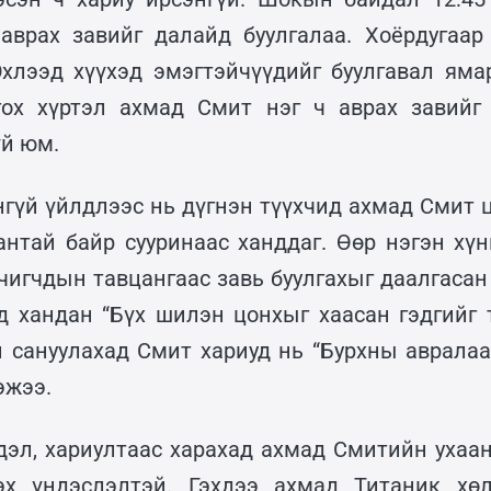
аврах завийг далайд буулгалаа. Хоёрдугаа
хлээд хүүхэд эмэгтэйчүүдийг буулгавал ямар
гох хүртэл ахмад Смит нэг ч аврах завийг 
үй юм.
нгүй үйлдлээс нь дүгнэн түүхчид ахмад Смит 
аантай байр сууринаас ханддаг. Өөр нэгэн хү
чигчдын тавцангаас завь буулгахыг даалгасан 
д хандан “Бүх шилэн цонхыг хаасан гэдгийг 
н сануулахад Смит хариуд нь “Бурхны авралаа
эжээ.
дэл, хариултаас харахад ахмад Смитийн ухаан
эх үндэслэлтэй. Гэхдээ ахмад Титаник хөл