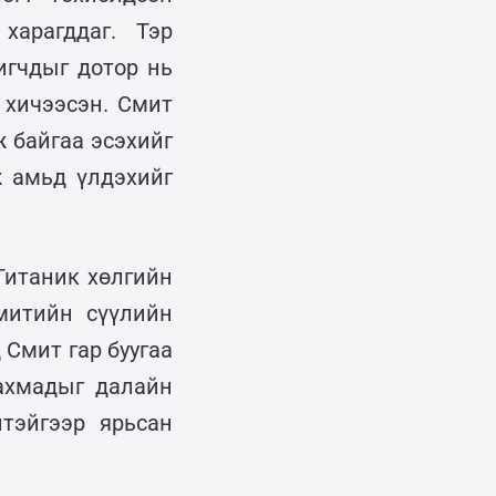
харагддаг. Тэр
игчдыг дотор нь
 хичээсэн. Смит
 байгаа эсэхийг
ж амьд үлдэхийг
Титаник хөлгийн
митийн сүүлийн
 Смит гар буугаа
 ахмадыг далайн
тэйгээр ярьсан