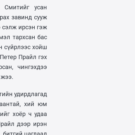
 Смитийг усан
рах завинд сууж
э сэлж ирсэн гэж
мэл тархсан бас
йн сүйрлээс хойш
Петер Прайл гэх
сан, чингэхдээ
лжээ.
тийн удирдлагад
аантай, хий юм
ийг хоёр ч удаа
Прайл дээр ирэн
, битгий цагдаад