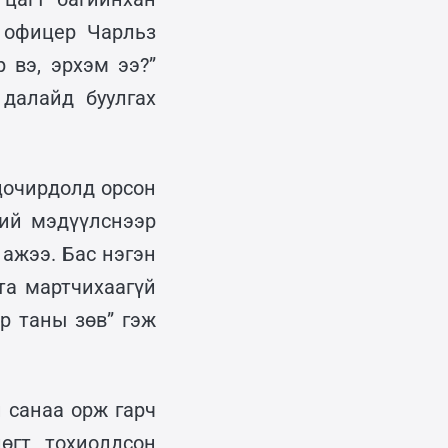
р офицер Чарльз
 вэ, эрхэм ээ?”
далайд буулгах
цочирдолд орсон
ний мэдүүлснээр
ажээ. Бас нэгэн
та мартчихаагүй
р таны зөв” гэж
 санаа орж гарч
өгт тохиолдсон