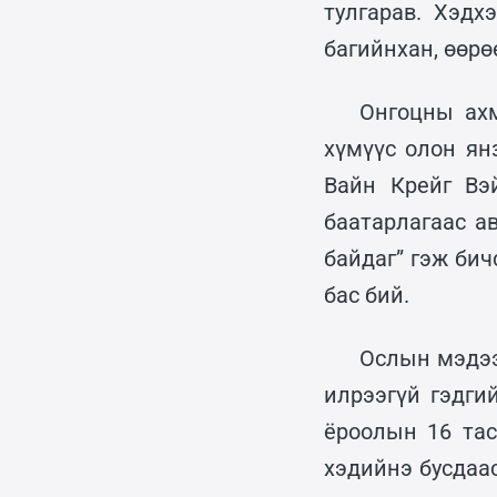
тулгарав. Хэдх
багийнхан, өөрө
Онгоцны ахм
хүмүүс олон ян
Вайн Крейг Вэ
баатарлагаас а
байдаг” гэж бич
бас бий.
Ослын мэдээ
илрээгүй гэдги
ёроолын 16 тас
хэдийнэ бусдаа