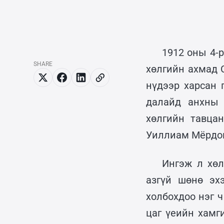
1912 оны 4-
SHARE
хөлгийн ахмад 
нүдээр харсан 
далайд анхны 
хөлгийн тавцан
Уиллиам Мёрдок 
Ингэж л хө
азгүй шөнө эх
холбохдоо нэг ч
цаг үеийн хамг