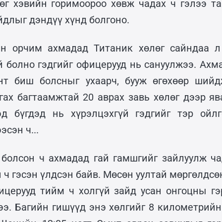
өг хэвийн горимоороо хөвж чадах ч гэлээ та
йдлыг дэндүү хүнд болгоно.
н орчим ахмадад Титаник хөлөг сайндаа л
й болно гэдгийг офицерууд нь сануулжээ. Ахм
энт биш болсныг ухаарч, бууж өгөхөөр шийд
гах багтаамжтай 20 аврах завь хөлөг дээр яв
эд бүгдэд нь хүрэлцэхгүй гэдгийг тэр ойл
сэн ч...
болсон ч ахмадад гай гамшгийг зайлуулж ча
 ч гэсэн үлдсэн байв. Мөсөн уултай мөргөлдс
ицерууд тийм ч холгүй зайд усан онгоцны гэ
ээ. Багийн гишүүд энэ хөлгийг 8 километрийн