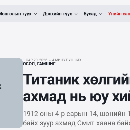
Монголын түүх
Дэлхийн түүх
Бусад
Үнийн са
1 САР 29, 2026
4 МИНУТ УНШИХ
ОСОЛ, ГАМШИГ
Титаник хөлги
ахмад нь юу хи
1912 оны 4-р сарын 14, шөнийн 
байх зуур ахмад Смит хаана бай