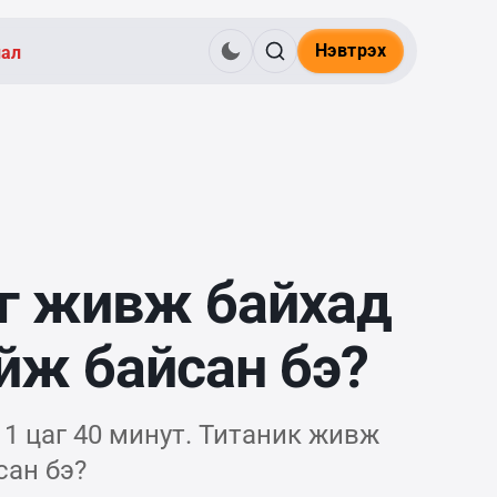
Нэвтрэх
нал
йг живж байхад
йж байсан бэ?
11 цаг 40 минут. Титаник живж
сан бэ?