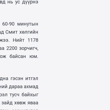
вд нь ус дүүрнэ
 60-90 минутын
ад Смит хөлгийн
жээ. Нийт 1178
аа 2200 зорчигч,
гож байсан юм.
дна гэсэн итгэл
өний дараа ахмад
рэл тусч байхыг
 зайд хөвж яваа