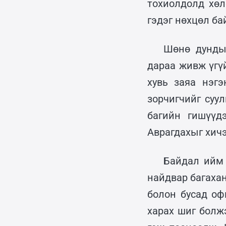
тохиолдолд хөл
гэдэг нөхцөл ба
Шөнө дунды
дараа живж үгү
хувь заяа нэг
зорчигчийг суул
багийн гишүүд
Аврагдахыг хичээ
Байдал ийм 
найдвар багахан
болон бусад оф
харах шиг болж