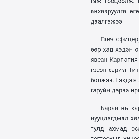
гэж тооцоолж. 
анхааруулга ө
даалгажээ.
Гэвч офицер
өөр хэд хэдэн 
явсан Карпатия
гэсэн хариуг Ти
болжээ. Гэхдээ
гаруйн дараа ир
Бараа нь ха
нууцлагдмал хө
тулд ахмад ос
тогтоохыг хичэ