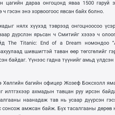
эн цагийн дараа онгоцонд яваа 1500 гаруй з
ө ч гэсэн энэ хорвоогоос явсан байх болно.
адыг нялх хүүхэд тэврээд онгоцноосоо үсэр
заар дүрслэн ярьсан ч Смитийг хэзээ ч олоо
йд The Titanic: End of a Dream номондоо 
вахуулаад шившигтэй таван өөр төгсгөлийг гэ
сэн байдаг. Үүнээс гадна түүнийг амьд үлдсэн 
 Хөлгийн багийн офицер Жозеф Боксхолл яма
йг илтгэхээр ахмадын тавцан руу ирсэн байда
алгааны наанадаж тав нь усаар дүүрсэн гэ
с сонсож амжсан байж. Бүх тасалгааны дөрөв н