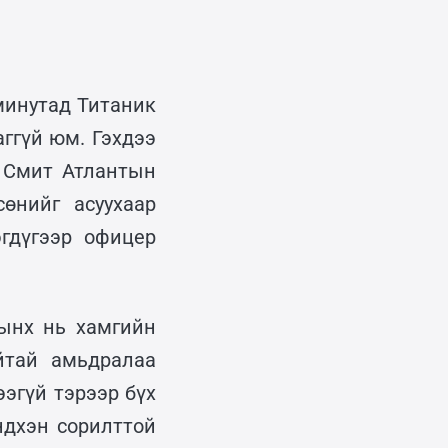
минутад Титаник
ггүй юм. Гэхдээ
д Смит Атлантын
өнийг асуухаар
эгдүгээр офицер
ынх нь хамгийн
йтай амьдралаа
ээгүй тэрээр бүх
ндхэн сорилттой