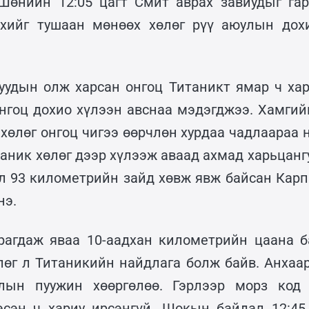
Шөнийн 12:05 цагт Смит аврах завиудыг гар
гөхийг тушаан мөнөөх хөлөг рүү аюулын дох
уудын олж харсан онгоц Титаникт ямар ч хар
онгоц дохио хүлээн авснаа мэдэгджээ. Хамгий
 хөлөг онгоц чигээ өөрчлөн хурдаа чадлаараа 
таник хөлөг дээр хүлээж аваад ахмад харьцан
 л 93 километрийн зайд хөвж явж байсан Карпа
нэ.
рагдаж яваа 10-аадхан километрийн цаана б
лөг л Титаникийн найдлага болж байв. Анхаа
лын пуужин хөөргөлөө. Гэрлээр морз код 
эсэн ч хариу ирсэнгүй. Шокын байдал 12:45