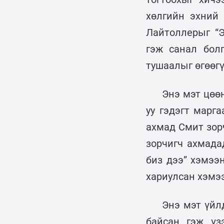
хөлгийн эхний 
Лайтоллерыг “Э
гэж санал бол
тушаалыг өгөөг
Энэ мэт цөө
уу гэдэгт марг
ахмад Смит зор
зорчигч ахмада
биз дээ” хэмээ
хариулсан хэмэ
Энэ мэт үйл
байсан гэж үз