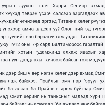
 уурын зуухны галч Харри Сениор ахмад
лх хүүхэд тэврэн үсэрч сэлсээр зэргэлдээх ав
хүүхдийг өгчихөөд эргээд Титаник хөлөг рүүгэ
д үнэхээр амиа алдсан уу? Олон нийтэд түгээ
ар түүнийг нас бараагүй гэж үздэг. Титаники
буюу 1912 оны 7-р сард Балтимороос гаралтай 
митийг хотын гудамжинд алхаж явахыг хар
йгаа нуун далдлахыг хичээж байсан гэж мэдүү
ик дээр биш ч өөр нэгэн хөлөг дээр ахмад Сми
ажиллаж байжээ. Прайлыг эмч нар “эрүүл ух
гийг баталсан ба Прайлын ярьж буйгаар Смит
хмад Смит өөрийг нь таньсныг мэдээд хүрч 
рч байгааг нь асуугаад “би ажлаар явж байгаа