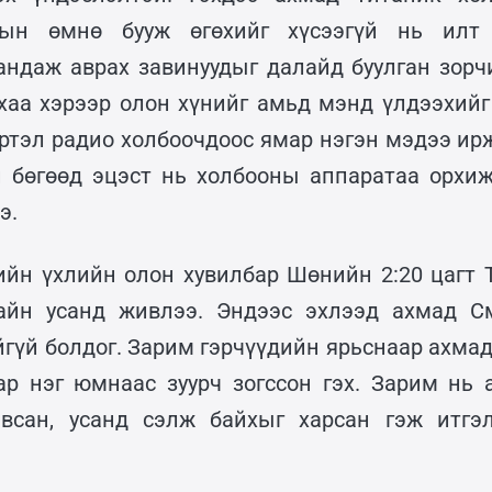
ын өмнө бууж өгөхийг хүсээгүй нь илт 
андаж аврах завинуудыг далайд буулган зорч
хаа хэрээр олон хүнийг амьд мэнд үлдээхийг
үртэл радио холбоочдоос ямар нэгэн мэдээ ирж
н бөгөөд эцэст нь холбооны аппаратаа орхи
э.
йн үхлийн олон хувилбар Шөнийн 2:20 цагт 
лайн усанд живлээ. Эндээс эхлээд ахмад С
гүй болдог. Зарим гэрчүүдийн ярьснаар ахмад
ар нэг юмнаас зуурч зогссон гэх. Зарим нь
явсан, усанд сэлж байхыг харсан гэж итгэл