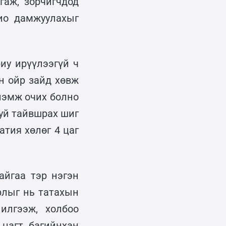
гаж, зорчигчдод
ио дамжуулахыг
иу ирүүлээгүй ч
н ойр зайд хөвж
нэмж очих болно
гуй тайвшрах шиг
тия хөлөг 4 цаг
айгаа тэр нэгэн
рлыг нь татахын
илгээж, холбоо
 цагт багийнхан