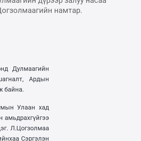
улмаагийн дүрээр залуу насаа
огзолмаагийн намтар.
онд Дулмаагийн
агналт, Ардын
ж байна.
умын Улаан хад
н амьдрахгүйгээ
эг. Л.Цогзолмаа
ийнхаа Сэргэлэн