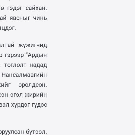
ө гэдэг сайхан.
лай явсныг чинь
лцдэг.
алтай жүжигчид
р тэрээр “Ардын
н тоглолт надад
н Нансалмаагийн
ийг оролдсон.
сэн эгэл жирийн
вал хүрдэг гүдэс
оруулсан бүтээл.