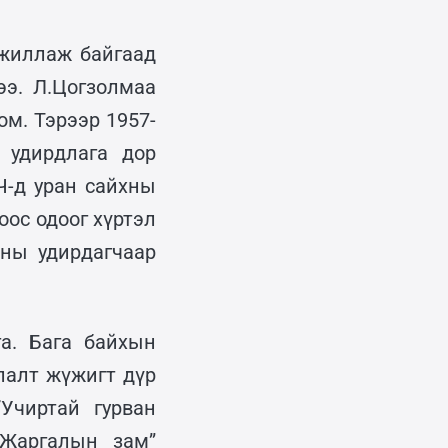
ажиллаж байгаад
ээ. Л.Цогзолмаа
м. Тэрээр 1957-
 удирдлага дор
Ч-д уран сайхны
оос одоог хүртэл
хны удирдагчаар
а. Бага байхын
лалт жүжигт дүр
Учиртай гурван
“Жаргалын зам”