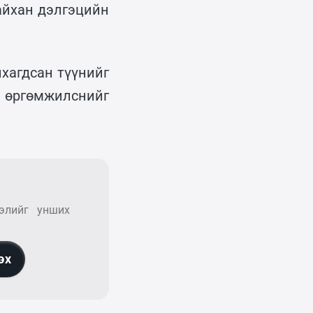
айхан дэлгэцийн
йхагдсан түүнийг
өргөмжилснийг
элийг унших
эх