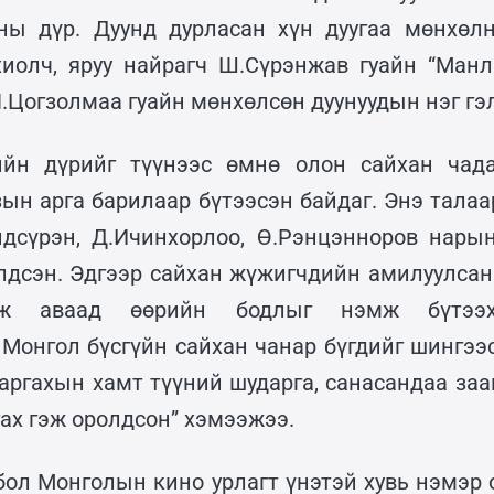
ы дүр. Дуунд дурласан хүн дуугаа мөнхөлн
иолч, яруу найрагч Ш.Сүрэнжав гуайн “Ман
Л.Цогзолмаа гуайн мөнхөлсөн дуунуудын нэг гэ
ийн дүрийг түүнээс өмнө олон сайхан чад
зын арга барилаар бүтээсэн байдаг. Энэ талаа
дсүрэн, Д.Ичинхорлоо, Ө.Рэнцэнноров нары
үлдсэн. Эдгээр сайхан жүжигчдийн амилуулса
эж аваад өөрийн бодлыг нэмж бүтээх
Монгол бүсгүйн сайхан чанар бүгдийг шингээ
аргахын хамт түүний шударга, санасандаа заа
гах гэж оролдсон” хэмээжээ.
бол Монголын кино урлагт үнэтэй хувь нэмэр 