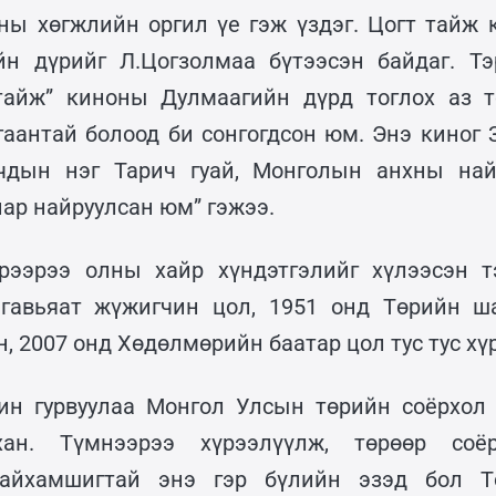
ы хөгжлийн оргил үе гэж үздэг. Цогт тайж
йн дүрийг Л.Цогзолмаа бүтээсэн байдаг. Тэ
тайж” киноны Дулмаагийн дүрд тоглох аз т
аантай болоод би сонгогдсон юм. Энэ киног 
гчдын нэг Тарич гуай, Монголын анхны най
ар найруулсан юм” гэжээ.
рээрээ олны хайр хүндэтгэлийг хүлээсэн т
гавьяат жүжигчин цол, 1951 онд Төрийн ша
 2007 онд Хөдөлмөрийн баатар цол тус тус хү
хин гурвуулаа Монгол Улсын төрийн соёрхол 
хан. Түмнээрээ хүрээлүүлж, төрөөр соёр
гайхамшигтай энэ гэр бүлийн эзэд бол Т