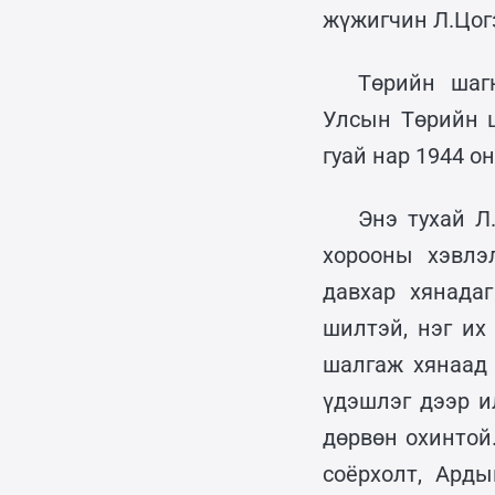
жүжигчин Л.Цогз
Төрийн шаг
Улсын Төрийн 
гуай нар 1944 о
Энэ тухай Л
хорооны хэвлэ
давхар хянада
шилтэй, нэг их
шалгаж хянаад 
үдэшлэг дээр и
дөрвөн охинтой
соёрхолт, Ард