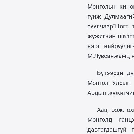
Монголын кинон
гүнж Дулмааги
сүүлчээр”Цогт 
жүжигчин шалтг
нэрт найруула
М.Лувсанжамц н
Бүтээсэн дү
Монгол Улсын 
Ардын жүжигчин,
Аав, ээж, о
Монголд ганц
давтагдашгүй 