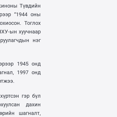
 киноны Түвдийн
рээр “1944 оны
охиосон. Тоглох
ЗХУ-ын хуучнаар
руулагчдын нэг
эрээр 1945 онд
гнал, 1997 онд
ртжээ.
хүртсэн гэр бүл
хуулсан дахин
өрийн шагналт,