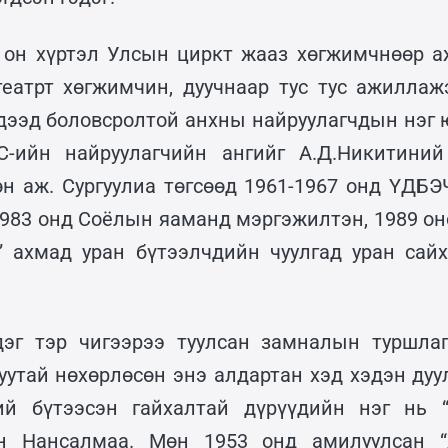
 он хүртэл Улсын циркт жааз хөгжимчнөөр 
театрт хөгжимчин, дуучнаар тус тус ажиллаж
дээд боловсролтой анхны найруулагчдын нэг ю
-ийн найруулагчийн ангийг А.Д.Никитиний
өн аж. Сургуулиа төгсөөд 1961-1967 онд ҮДБЭ
1983 онд Соёлын яаманд мэргэжилтэн, 1989 он
” ахмад уран бүтээлчдийн чуулгад уран сай
эг тэр чигээрээ туулсан замналын туршлаг
дуутай нөхөрлөсөн энэ алдартан хэд хэдэн дуу
ний бүтээсэн гайхалтай дүрүүдийн нэг нь “
йн Нансалмаа. Мөн 1953 онд амилуулсан 