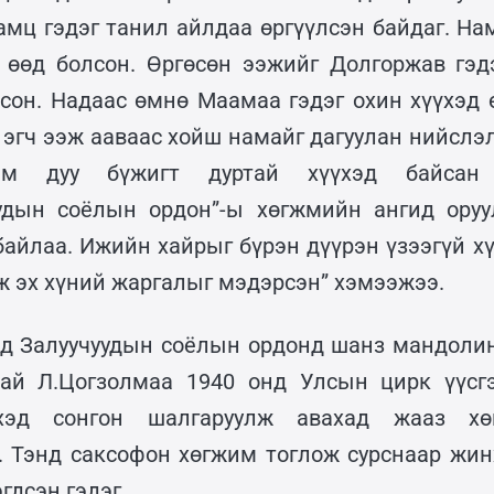
мц гэдэг танил айлдаа өргүүлсэн байдаг. Нам
 өөд болсон. Өргөсөн ээжийг Долгоржав гэд
лсон. Надаас өмнө Маамаа гэдэг охин хүүхэд 
 эгч ээж ааваас хойш намайг дагуулан нийслэл
им дуу бүжигт дуртай хүүхэд байсан
удын соёлын ордон”-ы хөгжмийн ангид оруу
байлаа. Ижийн хайрыг бүрэн дүүрэн үзээгүй хү
ж эх хүний жаргалыг мэдэрсэн” хэмээжээ.
нд Залуучуудын соёлын ордонд шанз мандоли
тай Л.Цогзолмаа 1940 онд Улсын цирк үүсгэ
үхэд сонгон шалгаруулж авахад жааз хө
. Тэнд саксофон хөгжим тоглож сурснаар жи
гдсэн гэдэг.