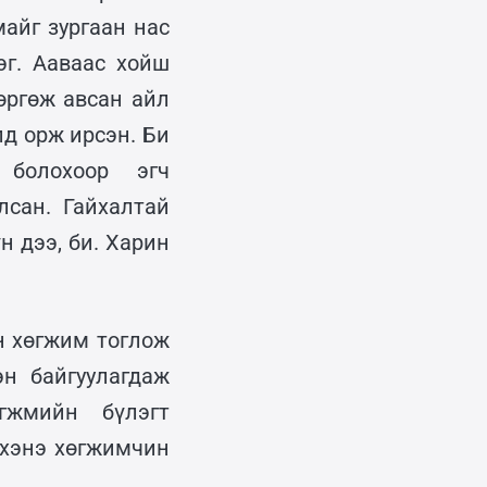
айг зургаан нас
эг. Ааваас хойш
өргөж авсан айл
д орж ирсэн. Би
 болохоор эгч
лсан. Гайхалтай
н дээ, би. Харин
н хөгжим тоглож
н байгуулагдаж
гжмийн бүлэгт
нхэнэ хөгжимчин