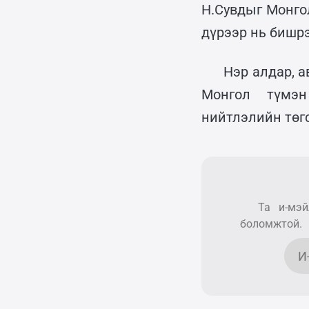
Н.Сувдыг Монго
дүрээр нь бишрэ
Нэр алдар, а
Монгол түмэн
нийтлэлийн төгс
Та и-мэй
боломжтой.