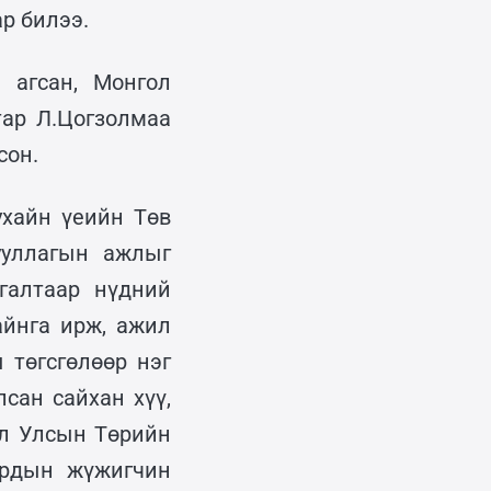
р билээ.
 агсан, Монгол
ар Л.Цогзолмаа
сон.
ухайн үеийн Төв
ууллагын ажлыг
галтаар нүдний
айнга ирж, ажил
 төгсгөлөөр нэг
сан сайхан хүү,
ол Улсын Төрийн
Ардын жүжигчин