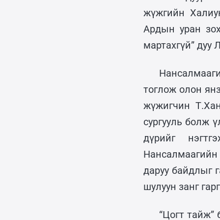
жүжгийн Халиун
Ардын уран зох
мартахгүй” дуу 
Нансалмааг
тоглож олон ян
жүжигчин Т.Хан
сургууль болж 
дүрийг нэгтг
Нансалмаагийн 
даруу байдлыг г
шулуун занг гар
“Цогт тайж” 