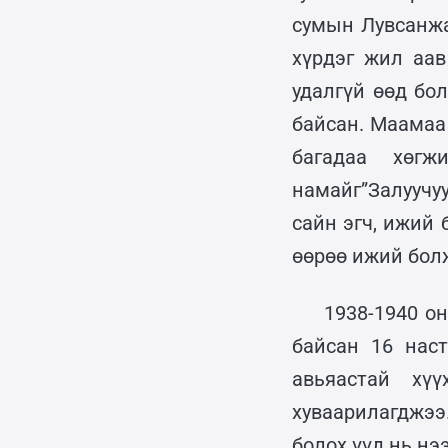
сумын Лувсанжа
хүрдэг жил аав
удалгүй өөд бо
байсан. Маамаа
багадаа хөгж
намайг”Залуучу
сайн эгч, ижий 
өөрөө ижий бол
1938-1940 о
байсан 16 нас
авьяастай хү
хуваарилагджээ
болох үүд нь нээ