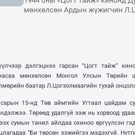
1944 оны «Цогт тайж» кинонд Д
мөнхөлсөн Ардын жүжигчин Л.Ц
үүлчээр дэлгэцнээ гарсан “Цогт тайж” кин
 насаа мөнхөлсөн Монгол Улсын Төрийн ш
лмөрийн баатар Л.Цогзолмаагийн тухай онцол
 сарын 15-нд Төв аймгийн Угтаал цайдам с
эндэлжээ. Төрөөд удалгүй ээж нь хорвоод удаа
ээх сумын танил айлдаа охиноо өргүүлсэн гэд
лцлагадаа “Би төрсөн ээжийгээ мэдэхгүй. Нутг