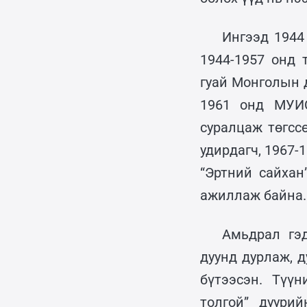
Ингээд 1944
1944-1957 онд 
гуай Монголын 
1961 онд МУИС
суралцаж төгсс
удирдагч, 1967-
“Эртний сайхан
ажиллаж байна.
Амьдрал гэд
дуунд дурлаж, 
бүтээсэн. Түү
толгой” дуури