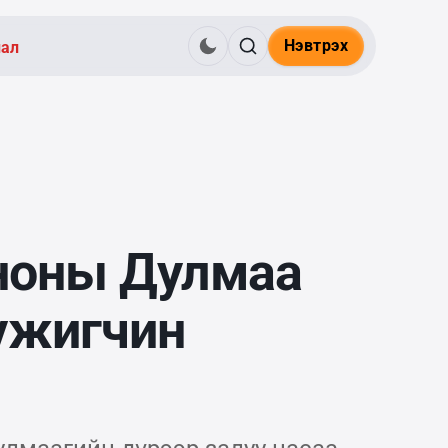
Нэвтрэх
нал
иноны Дулмаа
үжигчин