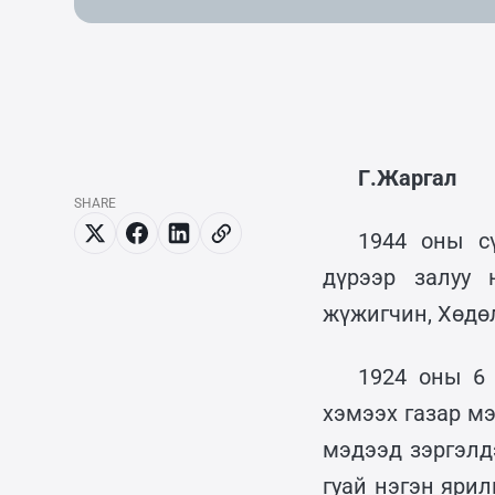
Г.Жаргал
SHARE
1944 оны с
дүрээр залуу
жүжигчин, Хөдө
1924 оны 6
хэмээх газар м
мэдээд зэргэлд
гуай нэгэн яри