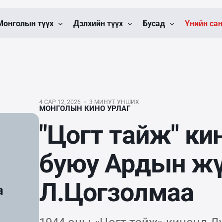
Монголын түүх
Дэлхийн түүх
Бусад
Үнийн са
4 САР 12, 2026
3 МИНУТ УНШИХ
МОНГОЛЫН КИНО УРЛАГ
"Цогт тайж" к
буюу Ардын ж
Л.Цогзолмаа