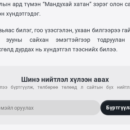
лын ард түмэн “Мандухай хатан” зэрэг олон с
н хүндэтгэдэг.
вьяас билэг, гоо үзэсгэлэн, ухаан билгээрээ га
 зууны сайхан эмэгтэйгээр тодруулан 
гөлд дурдах нь хүндэтгэл тээснийх билээ.
Шинэ нийтлэл хүлээн авах
лээ бүртгүүлж, төлбөрөө төлөөд л сайтын бүх нийтл
Бүртгүүл