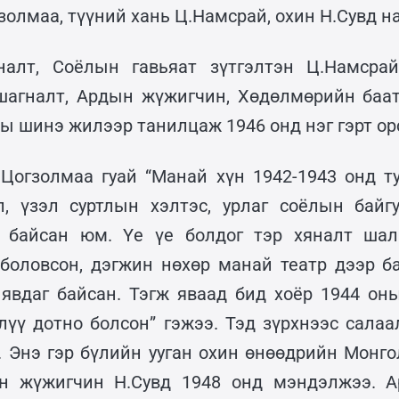
олмаа, түүний хань Ц.Намсрай, охин Н.Сувд на
налт, Соёлын гавьяат зүтгэлтэн Ц.Намсрай
шагналт, Ардын жүжигчин, Хөдөлмөрийн баат
ны шинэ жилээр танилцаж 1946 онд нэг гэрт ор
.Цогзолмаа гуай “Манай хүн 1942-1943 онд т
л, үзэл суртлын хэлтэс, урлаг соёлын байг
г байсан юм. Үе үе болдог тэр хяналт шал
 боловсон, дэгжин нөхөр манай театр дээр б
явдаг байсан. Тэгж яваад бид хоёр 1944 оны
лүү дотно болсон” гэжээ. Тэд зүрхнээс салаал
. Энэ гэр бүлийн ууган охин өнөөдрийн Монг
ын жүжигчин Н.Сувд 1948 онд мэндэлжээ. 