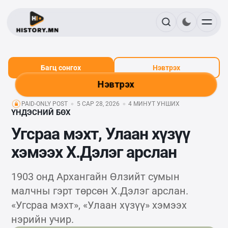
Багц сонгох
Нэвтрэх
Нэвтрэх
PAID-ONLY POST
5 САР 28, 2026
4 МИНУТ УНШИХ
ҮНДЭСНИЙ БӨХ
Угсраа мэхт, Улаан хүзүү
хэмээх Х.Дэлэг арслан
1903 онд Архангайн Өлзийт сумын
малчны гэрт төрсөн Х.Дэлэг арслан.
«Угсраа мэхт», «Улаан хүзүү» хэмээх
нэрийн учир.