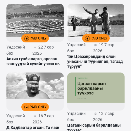
PAID ONLY
PAID ONLY
Үндэсний
19 7 сар
Үндэсний
22 7 сар
бөх
2026
бөх
2026
"Би Цэвээнравданд олон
Авхиа гуай аварга, арслан
унасан, чи түүнийг ав, тэгээд
заануудтай хүчийг үзсэн нь
түрүүл”
PAID ONLY
Үндэсний
13 7 сар
Үндэсний
16 7 сар
бөх
2026
бөх
2026
Цагаан сарын барилдааны
Д.Хадбаатар агсан: Та яаж
түүхээс