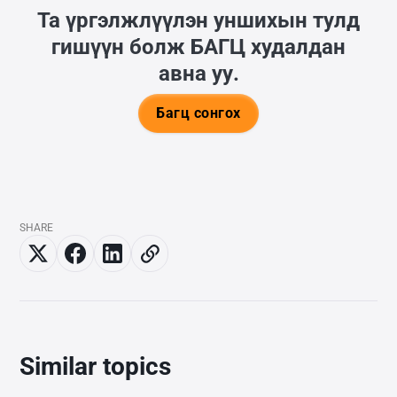
Та үргэлжлүүлэн уншихын тулд
гишүүн болж
БАГЦ
худалдан
авна уу.
Багц сонгох
SHARE
Similar topics