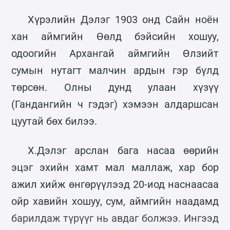
Хүрэлийн Дэлэг 1903 онд Сайн ноён
хан аймгийн Өөлд бэйсийн хошуу,
одоогийн Архангай аймгийн Өлзийт
сумын нутагт малчин ардын гэр бүлд
төрсөн. Олны дунд улаан хүзүү
(Гандангийн ч гэдэг) хэмээн алдаршсан
цуутай бөх билээ.
Х.Дэлэг арслан бага насаа өөрийн
эцэг эхийн хамт мал маллаж, хар бор
ажил хийж өнгөрүүлээд 20-иод наснаасаа
ойр хавийн хошуу, сум, аймгийн наадамд
барилдаж түрүүг нь авдаг болжээ. Ингээд