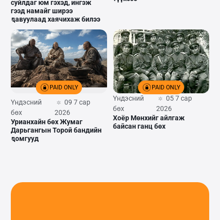
суйлдаг юм гэхэд, ингэж
гээд намайг ширээ
давуулаад хаячихаж билээ
PAID ONLY
PAID ONLY
Үндэсний
05 7 сар
Үндэсний
09 7 сар
бөх
2026
бөх
2026
Хоёр Мөнхийг айлгаж
Урианхайн бөх Жумаг
байсан ганц бөх
Дарьгангын Торой бандийн
домгууд