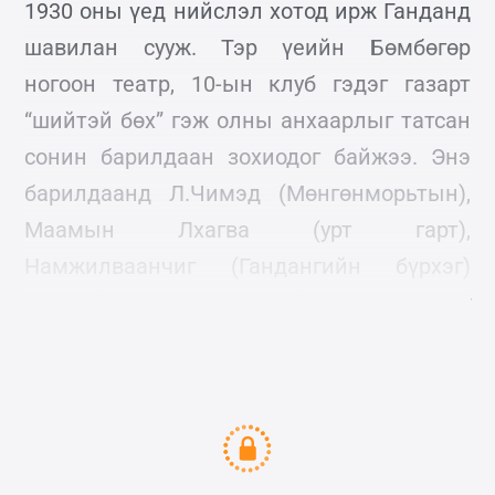
1930 оны үед нийслэл хотод ирж Ганданд
шавилан сууж. Тэр үеийн Бөмбөгөр
ногоон театр, 10-ын клуб гэдэг газарт
“шийтэй бөх” гэж олны анхаарлыг татсан
сонин барилдаан зохиодог байжээ. Энэ
барилдаанд Л.Чимэд (Мөнгөнморьтын),
Маамын Лхагва (урт гарт),
Намжилваанчиг (Гандангийн бүрхэг)
зэрэг бөхчүүд оролцон барилдаж олныг
зугаацуулах ажээ.