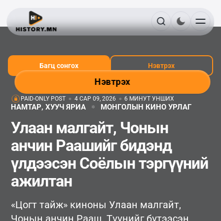
Багц сонгох
Нэвтрэх
Нэвтрэх
PAID-ONLY POST
4 САР 09, 2026
6 МИНУТ УНШИХ
НАМТАР, ХУУЧ ЯРИА
МОНГОЛЫН КИНО УРЛАГ
Улаан малгайт, Чонын
анчин Раашийг бидэнд
үлдээсэн Соёлын тэргүүний
ажилтан
«Цогт тайж» киноны Улаан малгайт,
Чонын анчин Рааш. Түүнийг бүтээсэн