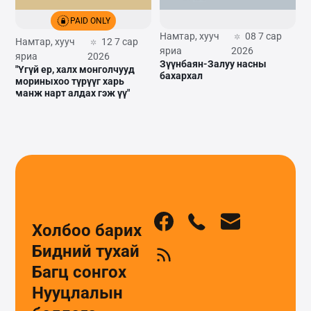
PAID ONLY
Намтар, хууч
08 7 сар
Намтар, хууч
12 7 сар
яриа
2026
яриа
2026
Зүүнбаян-Залуу насны
"Үгүй ер, халх монголчууд
бахархал
мориныхоо түрүүг харь
манж нарт алдах гэж үү"
Холбоо барих
Бидний тухай
Багц сонгох
Нууцлалын