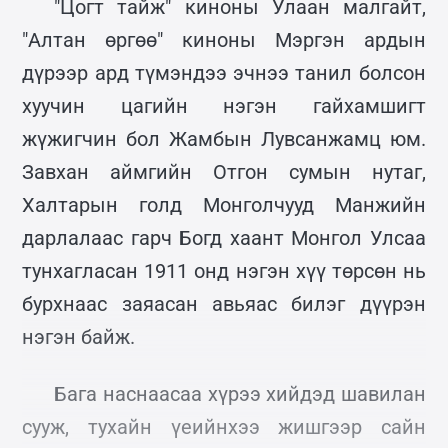
"Цогт тайж" киноны Улаан малгайт,
"Алтан өргөө" киноны Мэргэн ардын
дүрээр ард түмэндээ эчнээ танил болсон
хуучин цагийн нэгэн гайхамшигт
жүжигчин бол Жамбын Лувсанжамц юм.
Завхан аймгийн Отгон сумын нутаг,
Халтарын голд Монголчууд Манжийн
дарлалаас гарч Богд хаант Монгол Улсаа
тунхагласан 1911 онд нэгэн хүү төрсөн нь
бурхнаас заяасан авьяас билэг дүүрэн
нэгэн байж.
Бага наснаасаа хүрээ хийдэд шавилан
сууж, тухайн үеийнхээ жишгээр сайн