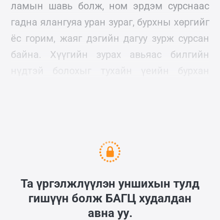
ламын шавь болж, ном эрдэм сурснаас
гадна ялангуяа уран зураг, бурхны хөргийг
ёс горим, жаяг дэгийн дагуу зурж сурсан
байна. Хүүгийн зурах авьяас билгийн
нүдтэй болохыг тухайн үеийн бурхан
урладаг урчууд, авьяастнууд мэдэж
тодруулж л дээ.
Та үргэлжлүүлэн уншихын тулд
гишүүн болж
БАГЦ
худалдан
авна уу.