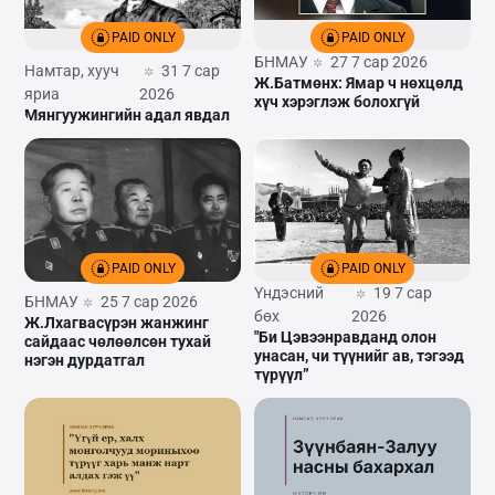
PAID ONLY
PAID ONLY
БНМАУ
27 7 сар 2026
Намтар, хууч
31 7 сар
Ж.Батмөнх: Ямар ч нөхцөлд
яриа
2026
хүч хэрэглэж болохгүй
Мянгуужингийн адал явдал
PAID ONLY
PAID ONLY
Үндэсний
19 7 сар
БНМАУ
25 7 сар 2026
бөх
2026
Ж.Лхагвасүрэн жанжинг
"Би Цэвээнравданд олон
сайдаас чөлөөлсөн тухай
унасан, чи түүнийг ав, тэгээд
нэгэн дурдатгал
түрүүл”