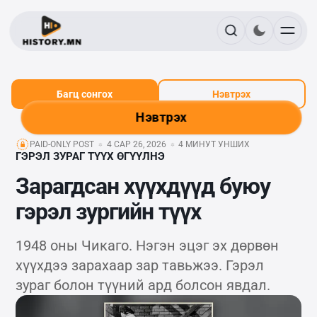
Багц сонгох
Нэвтрэх
Нэвтрэх
PAID-ONLY POST
4 САР 26, 2026
4 МИНУТ УНШИХ
ГЭРЭЛ ЗУРАГ ТҮҮХ ӨГҮҮЛНЭ
Зарагдсан хүүхдүүд буюу
гэрэл зургийн түүх
1948 оны Чикаго. Нэгэн эцэг эх дөрвөн
хүүхдээ зарахаар зар тавьжээ. Гэрэл
зураг болон түүний ард болсон явдал.