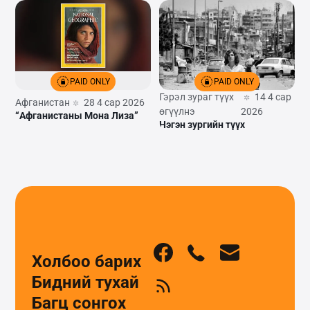
PAID ONLY
PAID ONLY
Гэрэл зураг түүх
14 4 сар
Афганистан
28 4 сар 2026
өгүүлнэ
2026
“Афганистаны Мона Лиза”
Нэгэн зургийн түүх
Холбоо барих
Бидний тухай
Багц сонгох