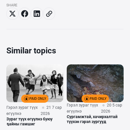
SHARE
Similar topics
PAID ONLY
PAID ONLY
Гэрэл зураг түүх
20 5 сар
Гэрэл зураг түүх
21 7 сар
өгүүлнэ
2026
өгүүлнэ
2026
Сургамжтай, хачирхалтай
Зураг түүх өгүүлнэ буюу
түүхэн гэрэл зургууд
дайны гамшиг