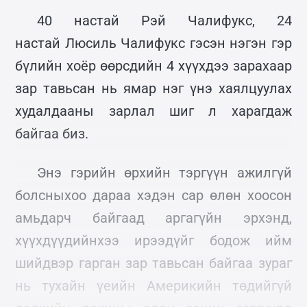
40 настай Рэй Чалифукс, 24
настай Люсиль Чалифукс гэсэн нэгэн гэр
бүлийн хоёр өөрсдийн 4 хүүхдээ зарахаар
зар тавьсан нь ямар нэг үнэ хаялцуулах
худалдааны зарлал шиг л харагдаж
байгаа биз.
Энэ гэрийн өрхийн тэргүүн ажилгүй
болсныхоо дараа хэдэн сар өлөн хоосон
амьдарч байгаад аргагүйн эрхэнд,
хүүхдүүдийнхээ ирээдүйг бодож ийм
шийдвэр гарган зар тавьсан байгаа зураг
нь тухайн үеийн Америкийн төдийгүй