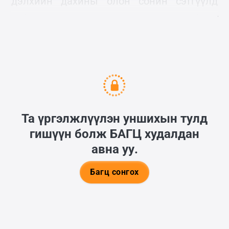
дэлхийн дахины олон сонин сэтгүүлд
нийтлэгдэж бөөн шуугиан тарьсан байдаг
билээ.
Та үргэлжлүүлэн уншихын тулд
гишүүн болж
БАГЦ
худалдан
авна уу.
Багц сонгох