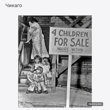
Чикаго
History.mn