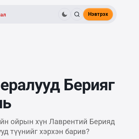
Нэвтрэх
нал
ералууд Берияг
нь
ийн ойрын хүн Лаврентий Берияд
ууд түүнийг хэрхэн барив?