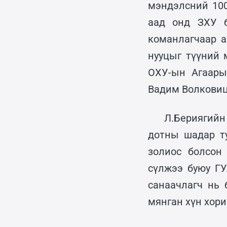
мэндэлсний 100
аад онд ЗХУ 
команлагчаар а
нууцыг түүний 
ОХУ-ын Агаары
Вадим Волковицк
Л.Бериягийн
дотны шадар т
золиос болсон
сүлжээ буюу ГУ
санаачлагч нь 
мянган хүн хори