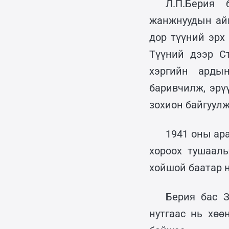
Л.П.Берия 
жанжнуудын айм
дор түүний эрх
Түүний дээр Ст
хэргийн арды
баривчилж, эрү
зохион байгуулж
1941 оны ар
хороох тушаалы
хойшой баатар н
Берия бас З
нутгаас нь хөө