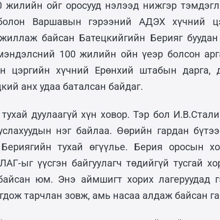
 жилийн ойг оросууд нэлээд нижгэр тэмдэглэ
болон Варшавын гэрээний АДЭХ хүчний цэ
жиллаж байсан Батецкийгийн Берияг буудан
мэндэлсний 100 жилийн ойн үеэр болсон ар
н цэргийн хүчний Ерөнхий штабын дарга, д
ий анх удаа баталсан байдаг.
 тухай дуулаагүй хүн ховор. Тэр бол И.В.Стал
услахуудын нэг байлаа. Өөрийн гардан бүтэ
 Бериягийн тухай өгүүлье. Берия оросын хо
ЛАГ-ыг үүсгэн байгуулагч төдийгүй тусгай хо
байсан юм. Энэ аймшигт хорих лагеруудад 
гдож тарчлан зовж, амь насаа алдаж байсан га