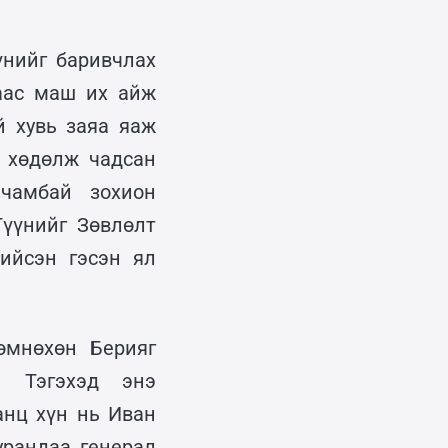
үнийг баривчлах
аас маш их айж
й хувь заяа яаж
ж хөдөлж чадсан
чамбай зохион
Түүнийг Зөвлөлт
хийсэн гэсэн ял
өмнөхөн Берияг
. Тэгэхэд энэ
анц хүн нь Иван
урандаа генерал