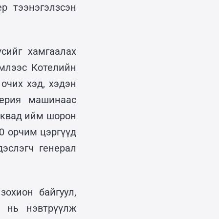
р тээнэгэлзсэн
сийг хамгаалах
емлээс Котелийн
очих хэд, хэдэн
Берия машинаас
осквад ийм шорон
0 орчим цэргүүд
эслэгч генерал
зохион байгуул,
 нь нэвтрүүлж