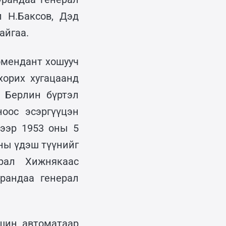
л Н.Баксов, Дэд
айгаа.
омендант хошууч
хорих хугацаанд
 Берлин бүртэл
оос эсэргүүцэн
ээр 1953 оны 5
ны үдэш түүнийг
рал Хижнякаас
рандаа генерал
шин, автоматаар