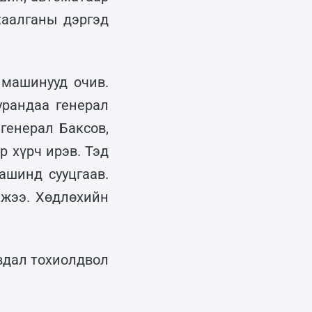
хаалганы дэргэд
 машинууд очив.
урандаа генерал
генерал Баксов,
р хүрч ирэв. Тэд
шинд сууцгаав.
ажээ. Хөдлөхийн
явдал тохиолдвол