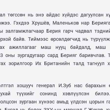
ал төгссөн нь энэ айдас хүйдэс дагуулсан х
ожээ. Гэхдээ Хрушёв, Маленьков нар Берияг
ы залгамжлагчаар Берия гарч чадвал тэдни
орхой байв. Тиймээс өрсөлдөгчид нь түрүүл
члах ажиллагааг маш нууц байдалд, маш 
53 оны зургадугаар сард Берияг баривчлав. 
гах зорилгоор Их Британийн талд тагнуул 
элтгэл хошууч генерал И.Зуб нас барахын 
тухай түүхийг сонинд хэвлүүлсэн билээ
олцсон зургаан хүнээс амьд үлдсэн цорын г
в. Бусад нь болох ЗХУ-ын маршал Г.Жуков, х