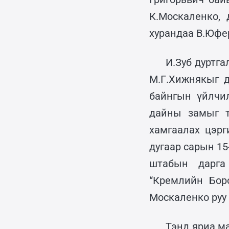
К.Москаленко, 
хурандаа В.Юфер
И.Зуб дуртг
М.Г.Хижнякыг д
байнгын үйлчи
дайны замыг т
хамгаалах цэр
дугаар сарын 1
штабын дарга
“Кремлийн Бор
Москаленко руу 
Тэнд яриа м