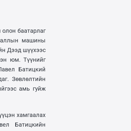
 олон баатарлаг
ргаллын машины
йн Дээд шүүхээс
сэн юм. Түүнийг
Павел Батицкий
даг. Зөвлөлтийн
ийгээс амь гуйж
үүцэн хамгаалах
вел Батицкийн