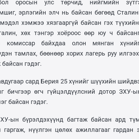
бол оросын улс төрчид, нийгмийн зүтгэ
шиг, эрлэгийн элч нь байсан бөгөөд Стали
 мэдэл хэмжээ хязгааргүй байсан гэх түүхийн
алин, хөх тэнгэр хоёроос өөр юу ч байсан
н комиссар байхдаа олон мянган хүнийг
үдэн тамлах, бөөнөөр хорих лагерь руу илгээ
 байсан гэдэг.
авдугаар сард Берия 25 хүнийг шүүхийн шийдвэ
г бичгээр өгч гүйцэлдүүлсний дотор ЗХУ-ы
эг байсан гэдэг.
ХУ-ын бүрэлдэхүүнд багтаж байсан ард түм
н гаргаж, нүүлгэн цөлөх ажиллагааг гардан 