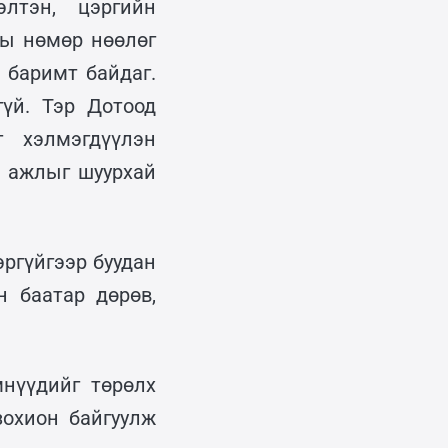
лтэн, цэргийн
ны нөмөр нөөлөг
 баримт байдаг.
гүй. Тэр Дотоод
 хэлмэгдүүлэн
х ажлыг шуурхай
ргүйгээр буудан
н баатар дөрөв,
нүүдийг төрөлх
зохион байгуулж