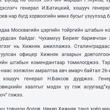
дэслэгч генерал И.Батицкий, хошууч генера
ев нар бүгд хорвоогийн мөнх бусыг үзүүлээд б
алдаа Москвагийн цэргийн тойргийн штабын к
урдсан байдаг. Чухамхүү Берияг баривчлан 
лгээг нь Хижняк ажиллажээ. Сталинградаас
уулсан офицер Хижняк агаарын довтолгоон
гийн штабын комендантаар томилогджээ. Тэр
5-наас ээлжлэн амралтаа авч амарч байтал 26-
 хошууч генерал Н.Баксов дууджээ. Гене
овицкийн хаалгыг мэдэх үү гэж асуугаад”ху
оч” гэжээ.
аш товчхон болов. Нөхөр Хижняк танд хоёр ма