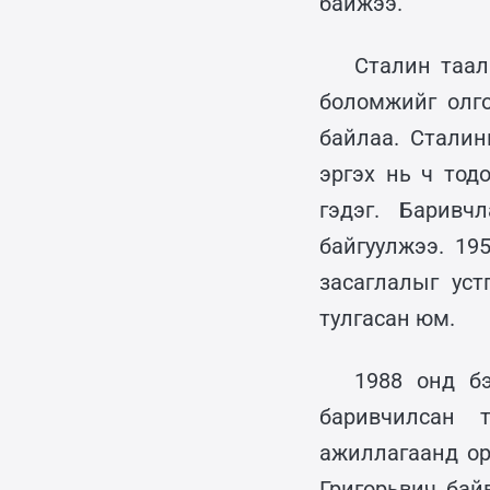
байжээ.
Сталин таал
боломжийг олг
байлаа. Сталин
эргэх нь ч тод
гэдэг. Барив
байгуулжээ. 19
засаглалыг уст
тулгасан юм.
1988 онд б
баривчилсан 
ажиллагаанд ор
Григорьвич бай