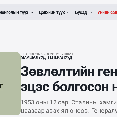
Монголын түүх
Дэлхийн түүх
Бусад
Үнийн са
5 САР 08, 2026
8 МИНУТ УНШИХ
МАРШАЛУУД, ГЕНЕРАЛУУД
Зөвлөлтийн ген
эцэс болгосон 
1953 оны 12 сар. Сталины хамг
цаазаар авах ял оноов. Генерал