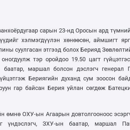
ванхоёрдугаар сарын 23-нд Оросын ард түмний
тнүүдийг хэлмэгдүүлэн хөнөөсөн, аймшигт я
алины суулгасан этгээд болох Берияд Зөвлөлти
 оногдуулж тэр оройдоо 19.50 цагт гүйцэтгэ
 баатар, маршал болсон дэслэгч генерал 
үйцэтгэж Бериягийн духанд сум зоосон бай
руун гар байсан Берия уйлан сөгдөж Батецк
н өмнө ОХУ-ын Агаарын довтолгооноос эсэрг
йг үндэслэгч, ЗХУ-ын баатар, маршал Па