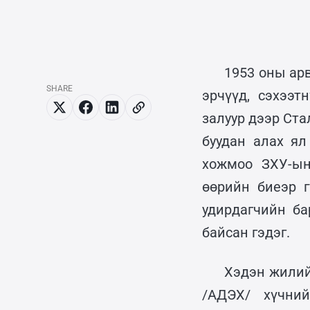
1953 оны ар
SHARE
эрчүүд, сэхээ
залуур дээр Ст
буудан алах ял
хожмоо ЗХУ-ын
өөрийн биеэр г
удирдагчийн ба
байсан гэдэг.
Хэдэн жилий
/АДЭХ/ хүчни