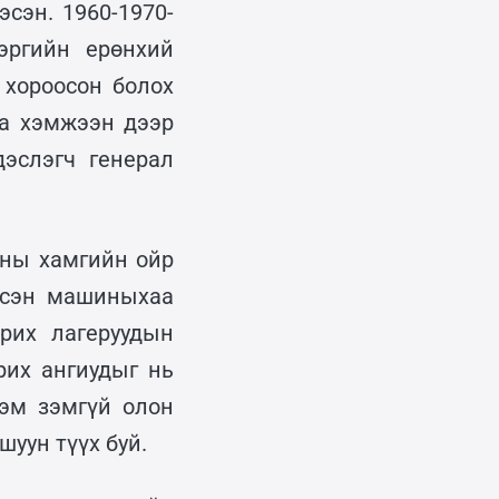
сэн. 1960-1970-
ргийн ерөнхий
 хороосон болох
га хэмжээн дээр
эслэгч генерал
ины хамгийн ойр
эсэн машиныхаа
рих лагеруудын
рих ангиудыг нь
гэм зэмгүй олон
шуун түүх буй.