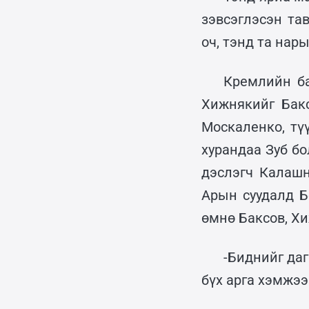
зэвсэглэсэн та
оч, тэнд та нары
Кремлийн ба
Хижнякийг Бакс
Москаленко, тү
хурандаа Зуб бо
дэслэгч Калаш
Арын суудалд Б
өмнө Баксов, Х
-Биднийг даг
бүх арга хэмжээ