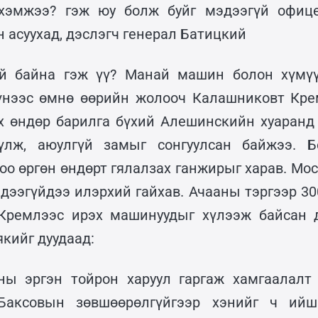
 хэмжээ? гэж юу болж буйг мэдээгүй офице
 асуухад, дэслэгч генерал Батицкий
үй байна гэж үү? Манай машин болон хүмүү
Үүнээс өмнө өөрийн жолооч Калашниковт Кр
х өндөр барилга бүхий Алешинскийн хуаранд 
үлж, аюулгүй замыг сонгуулсан байжээ. 
гоо өргөн өндөрт гялалзах ганжирыг харав. М
эдээгүйдээ илэрхий гайхав. Ачааны тэргээр 30
 Кремлээс ирэх машинуудыг хүлээж байсан д
кийг дуудаад:
ны эргэн тойрон харуул гаргаж хамгаалалт 
Баксовын зөвшөөрөлгүйгээр хэнийг ч ийш