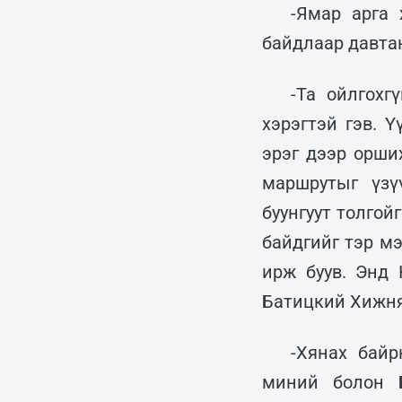
-Ямар арга
байдлаар давтан
-Та ойлгохг
хэрэгтэй гэв. 
эрэг дээр орши
маршрутыг үзү
буунгуут толгой
байдгийг тэр м
ирж буув. Энд
Батицкий Хижня
-Хянах байр
миний болон 