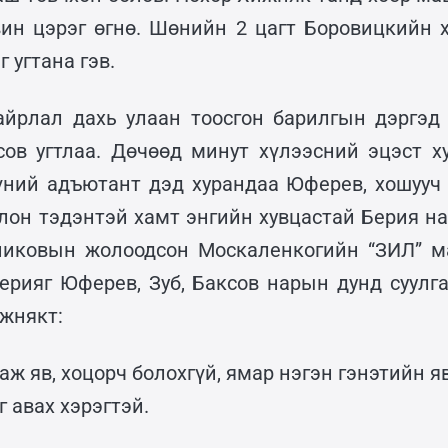
вин цэрэг өгнө. Шөнийн 2 цагт Боровицкийн 
г угтана гэв.
йрлал дахь улаан тоосгон барилгын дэргэд
ов угтлаа. Дөчөөд минут хүлээсний эцэст х
үний адъютант дэд хурандаа Юферев, хошууч 
лон тэдэнтэй хамт энгийн хувцастай Берия на
никовын жолоодсон Москаленкогийн “ЗИЛ” ма
ерияг Юферев, Зуб, Баксов нарын дунд суулг
ижнякт:
аж яв, хоцорч болохгүй, ямар нэгэн гэнэтийн 
г авах хэрэгтэй.