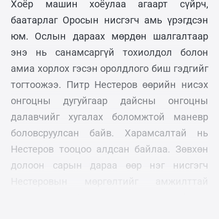
Хоёр машин хоёулаа агаарт сүйрч,
баатарлаг Оросын нисгэгч амь үрэгдсэн
юм. Ослын дараах мөрдөн шалгалтаар
энэ нь санамсаргүй тохиолдол болон
амиа хорлох гэсэн оролдлого биш гэдгийг
тогтоожээ. Питр Нестеров өөрийн нисэх
онгоцны дугуйгаар дайсны онгоцны
далавчийг хугалах боломжтой маневр
боловсруулсан байв. Харамсалтай нь
Нестеров тооцоо алдсан байлаа. Зөвхөн
долоон сарын дараа өөр нэг нисгэгч
Нестеровын мөргөлтийг амжилттай
давтаж, түүний зөв болохыг батлах болно
гэж хэн ч төсөөлөөгүй байх.