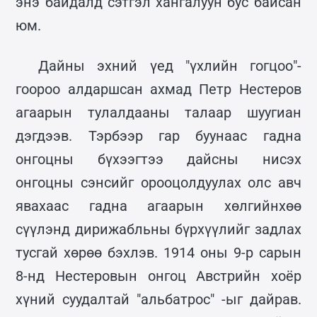
энэ байдалд сэтгэл хангалуун бус байсан
юм.
Дайны эхний үед "үхлийн гогцоо"-
гоороо алдаршсан ахмад Петр Нестеров
агаарын тулалдааны талаар шуугиан
дэгдээв. Тэрбээр гар буунаас гадна
онгоцны бүхээгтээ дайсны нисэх
онгоцны сэнсийг орооцолдуулах олс авч
явахаас гадна агаарын хөлгийнхөө
сүүлэнд дирижабльны бүрхүүлийг задлах
тусгай хөрөө бэхлэв. 1914 оны 9-р сарын
8-нд Нестеровын онгоц Австрийн хоёр
хүний суудалтай "альбатрос" -ыг дайрав.