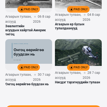
PAID ONLY
PAID ONLY
Агаарын тулаан,
04 8 сар
Агаарын тулаан,
06 8 сар
ассууд
2026
ассууд
2026
Агаарын ер бусын
Зөвлөлтийн
тулалдаанууд
асуудын хайртай Америк
онгоц
PAID ONLY
PAID ONLY
Агаарын тулаан,
28 7 сар
Агаарын тулаан,
30 7 сар
ассууд
2026
ассууд
2026
Нисдэг тэрэгнүүдийн тулаан
Онгоц өөрийгөө буудсан нь