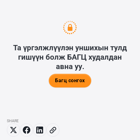
Та үргэлжлүүлэн уншихын тулд
гишүүн болж
БАГЦ
худалдан
авна уу.
Багц сонгох
SHARE