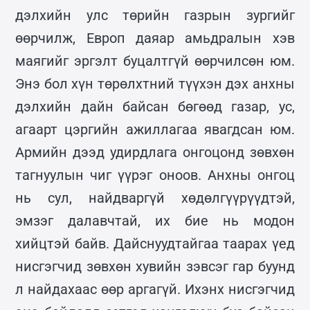
дэлхийн улс төрийн газрын зургийг
өөрчилж, Европ даяар амьдралын хэв
маягийг эргэлт буцалтгүй өөрчилсөн юм.
Энэ бол хүн төрөлхтний түүхэн дэх анхны
дэлхийн дайн байсан бөгөөд газар, ус,
агаарт цэргийн ажиллагаа явагдсан юм.
Армийн дээд удирдлага онгоцонд зөвхөн
тагнуулын чиг үүрэг оноов. Анхны онгоц
нь сул, найдваргүй хөдөлгүүрүүдтэй,
эмзэг далавчтай, их бие нь модон
хийцтэй байв. Дайснуудтайгаа таарах үед
нисгэгчид зөвхөн хувийн зэвсэг гар буунд
л найдахаас өөр аргагүй. Ихэнх нисгэгчид