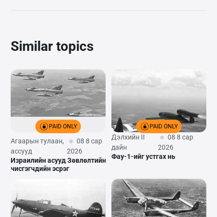
Similar topics
PAID ONLY
PAID ONLY
Дэлхийн II
08 8 сар
Агаарын тулаан,
08 8 сар
дайн
2026
ассууд
2026
Фау-1-ийг устгах нь
Израилийн асууд Зөвлөлтийн
нисгэгчдийн эсрэг