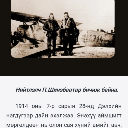
Нийтлэлч П.Шинэбаатар бичиж байна.
1914 оны 7-р сарын 28-нд Дэлхийн
нэгдүгээр дайн эхэлжээ. Энэхүү аймшигт
мөргөлдөөн нь олон сая хүний амийг авч,