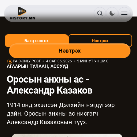
Багц сонгох
Нэвтрэх
Нэвтрэх
PAID-ONLY POST
4 САР 06, 2026
5 МИНУТ УНШИХ
АГААРЫН ТУЛААН, АССУУД
Оросын анхны ас -
Александр Казаков
1914 онд эхэлсэн Дэлхийн нэгдүгээр
дайн. Оросын анхны ас нисгэгч
Александр Казаковын түүх.