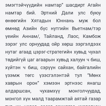
эмэгтэйчүүдийн намтар” шасдирт Агайн
намтар бий. Эртний Дали улс буюу
өнөөгийн Хятадын Юннань муж бол
өмнөд Азийн бүс нутгийн Вьетнам/тэр
үеийн Аннам/, Тайланд, Лаос, Камбож
зэрэг улс орнуудад ойр хөрш зэргэлдээх
нутаг агаад цэрэг-стратегийн хувьд чухал
төдийгүй цаг агаарын хувьд халуун ч биш,
хүйтэн ч биш, сэрүүн сайхан, байгалийн
үзэмж төгс үзэсгэлэнтэй тул “Мөнх
хаврын орон” хэмээн эртнээс янагш
алдаршсан, чухамхүү монголчуудад,
монгол хүн малд таарамжтай аятай газар