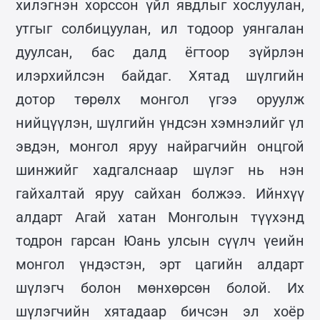
хилэгнэн хорссон үйл явдлыг хослуулан,
утгыг солбицуулан, ил тодоор уянгалан
дуулсан, бас далд ёгтоор зүйрлэн
илэрхийлсэн байдаг. Хятад шүлгийн
дотор төрөлх монгол үгээ оруулж
нийцүүлэн, шүлгийн үндсэн хэмнэлийг үл
эвдэн, монгол яруу найрагчийн онцгой
шинжийг хадгалснаар шүлэг нь нэн
гайхалтай яруу сайхан болжээ. Ийнхүү
алдарт Агай хатан Монголын түүхэнд
тодрон гарсан Юань улсын сүүлч үеийн
монгол үндэстэн, эрт цагийн алдарт
шүлэгч болон мөнхөрсөн болой. Их
шүлэгчийн хятадаар бичсэн эл хоёр