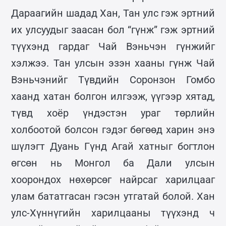
Дараагийн шадад Хан, Тан улс гэж эртний
их улсуудыг заасан бол “гүнж” гэж эртний
түүхэнд гардаг Чай Вэньчэн гүнжийг
хэлжээ. Тан улсын эзэн хааны гүнж Чай
Вэньчэнийг Түвдийн Соронзон Гомбо
хаанд хатан болгон илгээж, үүгээр хятад,
түвд хоёр үндэстэн ураг төрлийн
холбоотой болсон гэдэг бөгөөд харин энэ
шүлэгт Дуань Гүнд Агай хатныг богтлон
өгсөн нь Монгол ба Дали улсын
хоорондох нөхөрсөг найрсаг харилцааг
улам бататгасан гэсэн утгатай болой. Хан
улс-Хүннүгийн харилцааны түүхэнд ч