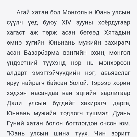
Агай хатан бол Монголын Юань улсын
сүүлч үед буюу XIV зууны хоёрдугаар
хагаст аж төрж асан бөгөөд Хятадын
өмнө зүгийн Юньнань мужийн захирагч
асан Базарбарма вангийн охин, монгол
үндэстний түүхэнд нэр нь мөнхөрсөн
алдарт эмэгтэйчүүдийн нэг, авьяаслаг
яруу найрагч байсан болой. Тэрээр хорин
хэдхэн насандаа ван эцгийн зарлигаар
Дали улсын бүгдийг захирагч дарга,
Юннань мужийн тодлогч түшмэл Дуань
Гүний хатан болон богтлогдон очсон юм.
“Юань улсын шинэ түүх, Чин зоригт