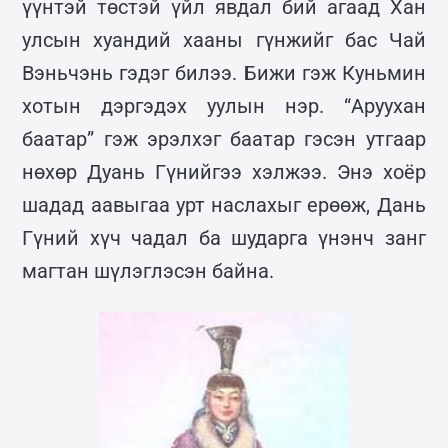
үүнтэй төстэй үйл явдал бий агаад Хан
улсын хуандий хааны гүнжийг бас Чай
Вэньчэнь гэдэг билээ. Бижи гэж Куньмин
хотын дэргэдэх уулын нэр. “Аруухан
баатар” гэж эрэлхэг баатар гэсэн утгаар
нөхөр Дуань Гүнийгээ хэлжээ. Энэ хоёр
шадад аавыгаа урт наслахыг ерөөж, Дань
Гүний хүч чадал ба шударга үнэнч занг
магтан шүлэглэсэн байна.