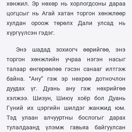
хөнжил. Эр нөхөр нь хорлогдсоны дараа
цогцсыг нь Агай хатан торгон хөнжлөөр
хулдан ороож төрөлх Дали улсад нь
хүргүүлсэн гэдэг.
Энэ шадад зохиогч өөрийгөө, энэ
торгон хөнжлийн учраа нэгэн насыг
талаар өнгөрөөлөө гэсэн санааг илтгэж
байна. “Ану” гэж эр нөхрөө дотночлон
дуудах үг. Дуань ану гэж нөхрийгөө
хэлжээ. Шизун, Шиюү хоёр бол Дуань
Гүний их цэргийн шилдэг жанжид юм.
Тэд улаан алчууртны бослогыг дарах
тулалдаанд үлэмж гавьяа байгуулсан