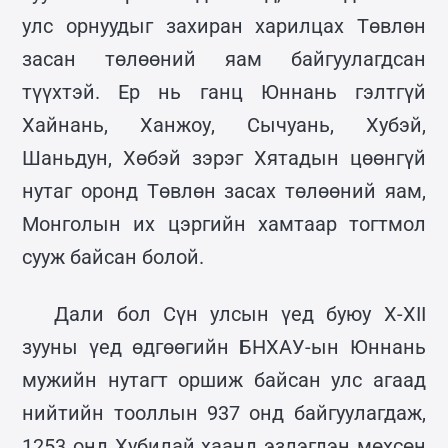
улс орнуудыг захиран харилцах Төвлөн
засан төлөөний яам байгуулагдсан
түүхтэй. Ер нь ганц Юннань гэлтгүй
Хайнань, Ханжоу, Сычуань, Хубэй,
Шаньдун, Хөбэй зэрэг Хятадын цөөнгүй
нутаг оронд Төвлөн засах төлөөний яам,
Монголын их цэргийн хамтаар тогтмол
сууж байсан болой.
Дали бол Сүн улсын үед буюу X-XII
зууны үед өдгөөгийн БНХАУ-ын Юннань
мужийн нутагт оршиж байсан улс агаад
нийтийн тооллын 937 онд байгуулагдаж,
1253 онд Хубилай хаанд эзлэгдэн мөхсөн