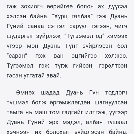
гэж зохиогч өөрийгөө болон ах дүүсээ
хэлсэн байна. “Хурц гялбаа” гэж Дуань
Гүний санаа сэтгэл саруул гэгээн, чигч
шударгыг зүйрлэж, “Түгээмэл од” хэмээх
үгээр мөн Дуань Гүнг зүйрлэсэн бол
“саран” гэж ван эцгийгээ хэлжээ.
Түгээмэл гэж түгж гийсэн, гэрэлтсэн
гэсэн утгатай авай.
Өмнөх шадад Дуань Гүн тодлогч
түшмэл болж өргөмжлөгдөн, шагнуулсан
тамга нь маш том гэдгийг илтгэж, үүгээр
Дуань Гүний эрх мэдэл, албан тушаал
хэчнээн их болохыг зүйрлэсэн байна.