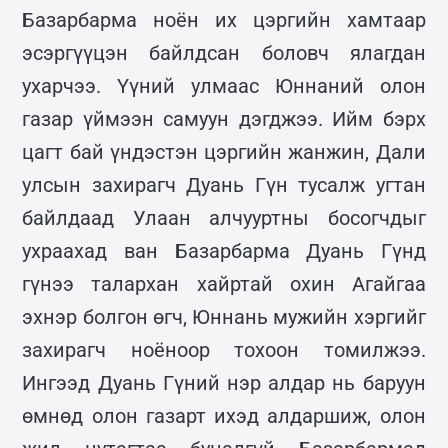
Базарбарма ноён их цэргийн хамтаар
эсэргүүцэн байлдсан боловч ялагдан
ухарчээ. Үүний улмаас Юннаний олон
газар үймээн самуун дэгджээ. Ийм бэрх
цагт бай үндэстэн цэргийн жанжин, Дали
улсын захирагч Дуань Гүн тусалж угтан
байлдаад Улаан алчууртны босогчдыг
ухраахад ван Базарбарма Дуань Гүнд
гүнээ талархан хайртай охин Агайгаа
эхнэр болгон өгч, Юннань мужийн хэргийг
захирагч ноёноор тохоон томилжээ.
Ингээд Дуань Гүний нэр алдар нь баруун
өмнөд олон газарт ихэд алдаршиж, олон