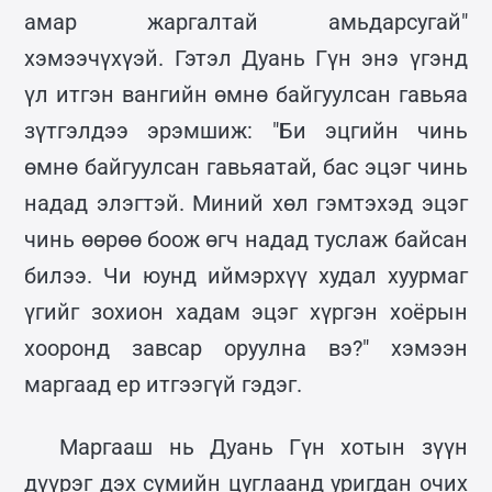
амар жаргалтай амьдарсугай"
хэмээчүхүэй. Гэтэл Дуань Гүн энэ үгэнд
үл итгэн вангийн өмнө байгуулсан гавьяа
зүтгэлдээ эрэмшиж: "Би эцгийн чинь
өмнө байгуулсан гавьяатай, бас эцэг чинь
надад элэгтэй. Миний хөл гэмтэхэд эцэг
чинь өөрөө боож өгч надад туслаж байсан
билээ. Чи юунд иймэрхүү худал хуурмаг
үгийг зохион хадам эцэг хүргэн хоёрын
хооронд завсар оруулна вэ?" хэмээн
маргаад ер итгээгүй гэдэг.
Маргааш нь Дуань Гүн хотын зүүн
дүүрэг дэх сүмийн цуглаанд уригдан очих