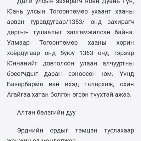
Дали улсын захирагч ноён Дуань Гүн,
Юань улсын Тогоонтөмөр ухаант хааны
арван гуравдугаар/1353/ онд захирагч
даргын тушаалыг залгамжилсан байна.
Улмаар Тогоонтөмөр хааны хорин
хоёрдугаар онд буюу 1363 онд тэрээр
Юннанийг довтолсон улаан алчууртны
босогчдыг даран сөнөөсөн юм. Үүнд
Базарбарма ван ихэд талархаж, охин
Агайгаа хатан болгон өгсөн түүхтэй ажээ.
Алтан бөлзгийн дуу
Эрднийн ордыг тэмцэн туслахаар
жанжин од мэндэлжээ.