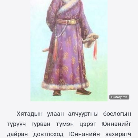
History.mn
Хятадын улаан алчууртны бослогын
түрүүч гурван түмэн цэрэг Юннанийг
дайран довтлоход Юннанийн захирагч