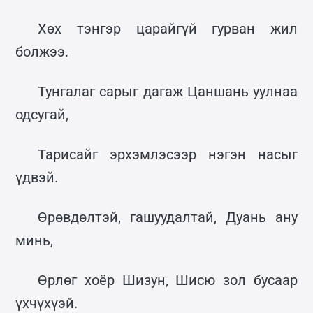
Хөх тэнгэр царайгүй гурван жил
болжээ.
Тунгалаг сарыг дагаж Цаншань уулнаа
одсугай,
Тарисайг эрхэмлэсээр нэгэн насыг
үдвэй.
Өрөвдөлтэй, гашуудалтай, Дуань ану
минь,
Өрлөг хоёр Шизун, Шисю зол бусаар
үхчүхүэй.