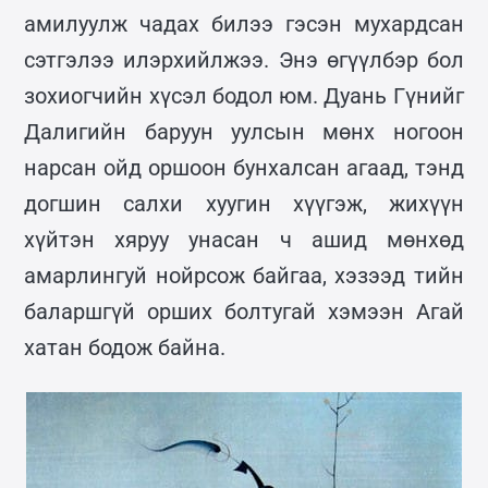
амилуулж чадах билээ гэсэн мухардсан
сэтгэлээ илэрхийлжээ. Энэ өгүүлбэр бол
зохиогчийн хүсэл бодол юм. Дуань Гүнийг
Далигийн баруун уулсын мөнх ногоон
нарсан ойд оршоон бунхалсан агаад, тэнд
догшин салхи хуугин хүүгэж, жихүүн
хүйтэн хяруу унасан ч ашид мөнхөд
амарлингуй нойрсож байгаа, хэзээд тийн
баларшгүй орших болтугай хэмээн Агай
хатан бодож байна.