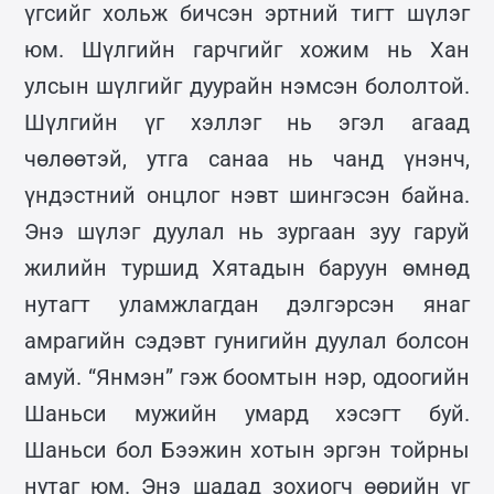
үгсийг хольж бичсэн эртний тигт шүлэг
юм. Шүлгийн гарчгийг хожим нь Хан
улсын шүлгийг дуурайн нэмсэн бололтой.
Шүлгийн үг хэллэг нь эгэл агаад
чөлөөтэй, утга санаа нь чанд үнэнч,
үндэстний онцлог нэвт шингэсэн байна.
Энэ шүлэг дуулал нь зургаан зуу гаруй
жилийн туршид Хятадын баруун өмнөд
нутагт уламжлагдан дэлгэрсэн янаг
амрагийн сэдэвт гунигийн дуулал болсон
амуй. “Янмэн” гэж боомтын нэр, одоогийн
Шаньси мужийн умард хэсэгт буй.
Шаньси бол Бээжин хотын эргэн тойрны
нутаг юм. Энэ шадад зохиогч өөрийн уг