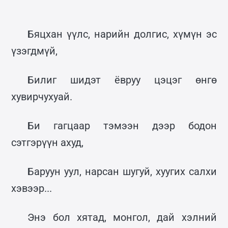
Бяцхан үүлс, нарийн долгис, хүмүн эс
үзэгдмүй,
Билиг шидэт ёвруу цэцэг өнгө
хувирчухуай.
Би гагцаар тэмээн дээр бодон
сэтгэрүүн ахуд,
Баруун уул, нарсан шугуй, хуугих салхи
хэвээр...
Энэ бол хятад, монгол, дай хэлний