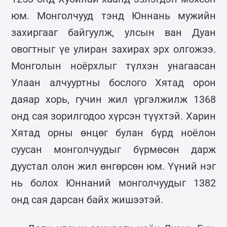
юм. Монголчууд тэнд Юннань мужийн
захиргааг байгуулж, улсын ван Дуан
овогтныг үе улиран захирах эрх олгожээ.
Монголын ноёрхлыг түлхэн унагаасан
Улаан алчууртны бослого Хятад орон
даяар хорь, гучин жил үргэлжилж 1368
онд сая зорилгодоо хүрсэн түүхтэй. Харин
Хятад орны өнцөг булан бүрд ноёлон
суусан монголчуудыг бүрмөсөн дарж
дуустал олон жил өнгөрсөн юм. Үүний нэг
нь болох Юннаний монголчуудыг 1382
онд сая дарсан байх жишээтэй.