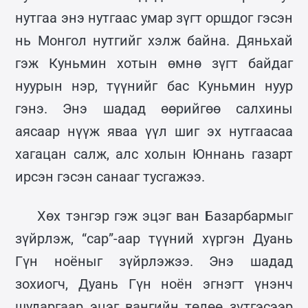
нутгаа энэ нутгаас умар зүгт оршдог гэсэн
нь Монгол нутгийг хэлж байна. Дяньхай
гэж Куньмин хотын өмнө зүгт байдаг
нуурын нэр, түүнийг бас Куньмин нуур
гэнэ. Энэ шадад өөрийгөө салхины
аясаар нүүж яваа үүл шиг эх нутгаасаа
хагацан салж, алс холын Юннань газарт
ирсэн гэсэн санааг тусгажээ.
Хөх тэнгэр гэж эцэг ван Базарбармыг
зүйрлэж, “сар”-аар түүний хүргэн Дуань
Гүн ноёныг зүйрлэжээ. Энэ шадад
зохиогч, Дуань Гүн ноён эгнэгт үнэнч
шударгаар эцэг вангийн төлөө зүтгэсээр