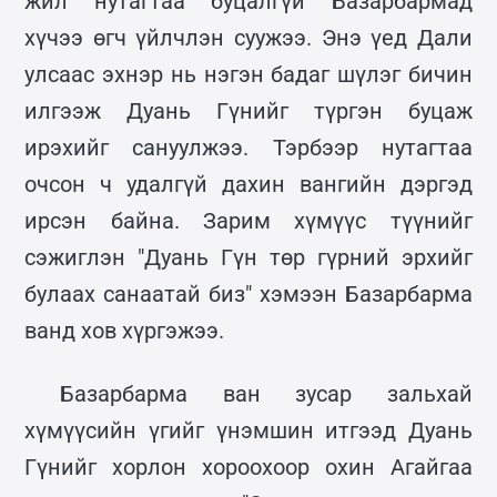
жил нутагтаа буцалгүй Базарбармад
хүчээ өгч үйлчлэн суужээ. Энэ үед Дали
улсаас эхнэр нь нэгэн бадаг шүлэг бичин
илгээж Дуань Гүнийг түргэн буцаж
ирэхийг сануулжээ. Тэрбээр нутагтаа
очсон ч удалгүй дахин вангийн дэргэд
ирсэн байна. Зарим хүмүүс түүнийг
сэжиглэн "Дуань Гүн төр гүрний эрхийг
булаах санаатай биз" хэмээн Базарбарма
ванд хов хүргэжээ.
Базарбарма ван зусар зальхай
хүмүүсийн үгийг үнэмшин итгээд Дуань
Гүнийг хорлон хороохоор охин Агайгаа