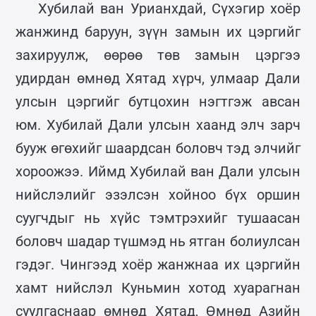
Хубилай ван Урианхдай, Сүхэгир хоёр
жанжинд баруун, зүүн замын их цэргийг
захируулж, өөрөө төв замын цэргээ
удирдан өмнөд Хятад хүрч, улмаар Дали
улсын цэргийг бутцохин нэгтгэж авсан
юм. Хубилай Дали улсын хаанд элч зарч
бууж өгөхийг шаардсан боловч тэд элчийг
хороожээ. Иймд Хубилай ван Дали улсын
нийслэлийг эзэлсэн хойноо бүх оршин
суугчдыг нь хүйс тэмтрэхийг тушаасан
боловч шадар түшмэд нь ятган болиулсан
гэдэг. Чингээд хоёр жанжнаа их цэргийн
хамт нийслэл Куньмин хотод хуарагнан
суулгаснаар өмнөд Хятад, Өмнөд Азийн