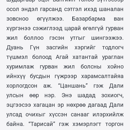
осол эндэл гарсанд сэтгэл ихэд шаналан
зовсноо өгүүлжээ. Базарбарма ван
хүргэнээ сэжиглээд царай өгөлгүй гурван
жил боллоо гэсэн утгыг шингээжээ.
Дуань Гүн засгийн хэргийг тодлогч
түшмэл болоод Агай хатантай ураглан
хуримлаж гурван жил болсны хойно
ийнхүү бусдын гүжрээр харамсалтайяа
хорлогдсон аж. “Цаншань” гэж Дали
улсын өөр нэр. Энэ шадад зохиогч,
эцгээсээ хагацан эр нөхрөө дагаад Дали
улсад очихыг хүссэн санааг илэрхийлж
байна. “Тарисай” гэж хэмэрлэгт торгон