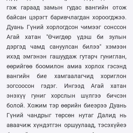
гэж гараад замын гудас вангийн отож
байсан цэрэгт баривчлагдан хороогджээ.
Дуань Гүний хорлогдсон чимээг сонссон
Агай хатан "Өчигдөр үдэш би зулын
дэргэд чамд сануулсан билээ" хэмээн
ихэд эмгэнэн гашуудаж гутарч гуниглан,
өөрийгөө боомилон амиа хорлох гэсэнд
вангийн бие хамгаалагчид хориглон
зогсоосон гэдэг. Ингээд Агай хатан
энэхүү гуниг хорслын шүлгээ бичсэн
болой. Хожим тэр өөрийн биеэрээ Дуань
Гүний чандрыг төрсөн нутаг Далид нь
аваачиж хүндэтгэн оршуулаад, тэсэхүйеэ