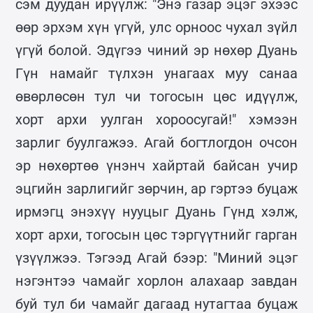
сэм дуудан ирүүлж: "Энэ газар эцэг эхээс
өөр эрхэм хүн үгүй, улс орноос чухал зүйл
үгүй болой. Эдүгээ чиний эр нөхөр Дуань
Гүн намайг түлхэн унагаах муу санаа
өвөрлөсөн тул чи тогосын цөс идүүлж,
хорт архи уулган хороосугай!" хэмээн
зарлиг буулгажээ. Агай богтлогдон очсон
эр нөхөртөө үнэнч хайртай байсан учир
эцгийн зарлигийг зөрчин, ар гэртээ буцаж
ирмэгц энэхүү нууцыг Дуань Гүнд хэлж,
хорт архи, тогосын цөс тэргүүтнийг гарган
үзүүлжээ. Тэгээд Агай бээр: "Миний эцэг
нэгэнтээ чамайг хорлон алахаар завдан
буй тул би чамайг дагаад нутагтаа буцаж