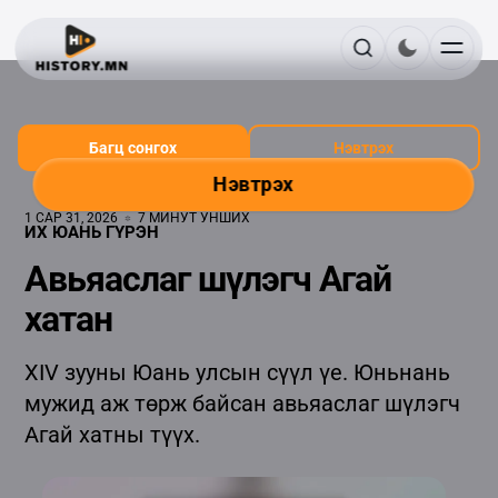
Багц сонгох
Нэвтрэх
Нэвтрэх
1 САР 31, 2026
7 МИНУТ УНШИХ
ИХ ЮАНЬ ГҮРЭН
Авьяаслаг шүлэгч Агай
хатан
XIV зууны Юань улсын сүүл үе. Юньнань
мужид аж төрж байсан авьяаслаг шүлэгч
Агай хатны түүх.