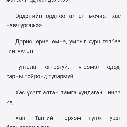
Эрдэнийн ордноо алтан мөчирт хас
навч ургажээ.
Дорно, өрнө, өмнө, умрыг хурц гялбаа
гийгүүлэн
Тунгалаг огторгуй, түгээмэл одод,
сарны тойронд туяармуй.
Хас үсэгт алтан тамга хундаган чинээ
их,
Хан, Тангийн эрхэм гүнж ураг