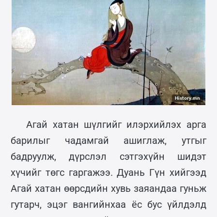
History.mn
Агай хатан шүлгийг илэрхийлэх арга
барилыг чадамгай ашиглаж, утгыг
бадруулж, дүрслэл сэтгэхүйн шидэт
хүчийг төгс гаргажээ. Дуань Гүн хийгээд
Агай хатан өөрсдийн хувь заяандаа гуньж
гутарч, эцэг вангийнхаа ёс бус үйлдэлд