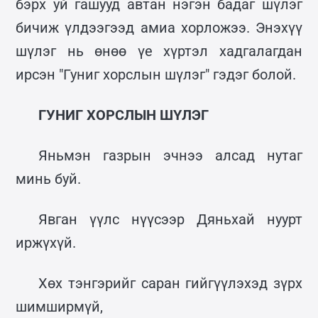
бэрх уй гашууд автан нэгэн бадаг шүлэг
бичиж үлдээгээд амиа хорложээ. Энэхүү
шүлэг нь өнөө үе хүртэл хадгалагдан
ирсэн "Гуниг хорслын шүлэг" гэдэг болой.
ГУНИГ ХОРСЛЫН ШҮЛЭГ
Яньмэн газрын эчнээ алсад нутаг
минь буй.
Явган үүлс нүүсээр Дяньхай нуурт
иржүхүй.
Хөх тэнгэрийг саран гийгүүлэхэд зүрх
шимширмүй,