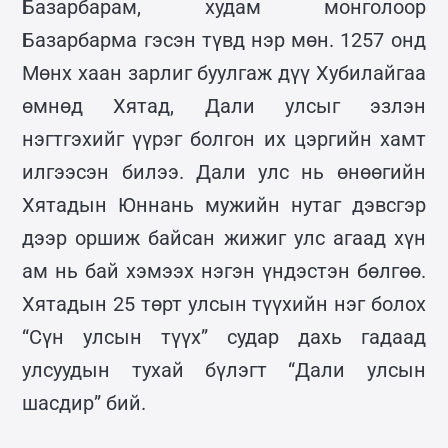
Базарбарам, худам монголоор
Базарбарма гэсэн түвд нэр мөн. 1257 онд
Мөнх хаан зарлиг буулгаж дүү Хубилайгаа
өмнөд Хятад, Дали улсыг эзлэн
нэгтгэхийг үүрэг болгон их цэргийн хамт
илгээсэн билээ. Дали улс нь өнөөгийн
Хятадын Юннань мужийн нутаг дэвсгэр
дээр оршиж байсан жижиг улс агаад хүн
ам нь бай хэмээх нэгэн үндэстэн бөлгөө.
Хятадын 25 төрт улсын түүхийн нэг болох
“Сүн улсын түүх” судар дахь гадаад
улсуудын тухай бүлэгт “Дали улсын
шасдир” бий.