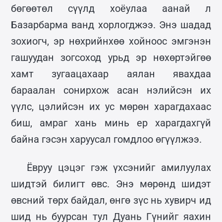
бөгөөтөл сүүлд хоёулаа аанай л
Базарбарма ванд хорлогджээ. Энэ шадад
зохиогч, эр нөхрийнхөө хойноос эмгэнэн
гашуудан зогсоход урьд эр нөхөртэйгөө
хамт зугаацахаар аялан явахдаа
бараалан сонирхож асан нэлийсэн их
үүлс, цэлийсэн их ус мөрөн харагдахаас
биш, амраг хань минь ер харагдахгүй
байна гэсэн харуусал гомдлоо өгүүлжээ.
Ёвруу цэцэг гэж үхсэнийг амилуулах
шидтэй билигт өвс. Энэ мөрөнд шидэт
өвсний төрх байдал, өнгө зүс нь хувирч ид
шид нь буурсан тул Дуань Гүнийг яахин