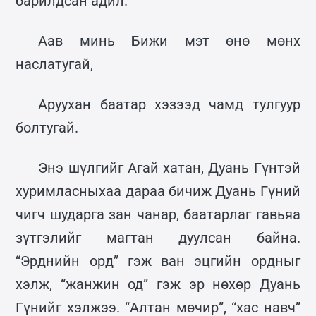
барилдсан адил.
Аав минь Бижи мэт өнө мөнх
наслатугай,
Аруухан баатар хэзээд чамд тулгуур
болтугай.
Энэ шүлгийг Агай хатан, Дуань Гүнтэй
хуримласныхаа дараа бичиж Дуань Гүний
чигч шударга зан чанар, баатарлаг гавьяа
зүтгэлийг магтан дуулсан байна.
“Эрднийн орд” гэж ван эцгийн ордныг
хэлж, “жанжин од” гэж эр нөхөр Дуань
Гүнийг хэлжээ. “Алтан мөчир”, “хас навч”