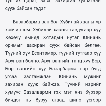
тул их цэрэг, засаг захиргаа хуарагнан
сууж байсан гэдэг.
Базарбарма ван бол Хубилай хааны үр
хойчис юм. Хубилай хааны тавдугаар хүү
Хөхөчү өмнөд Хятадын нутаг Юннань
орчмыг захиран сууж байсан бөлгөө.
Түүний хүү Есөнтөмөр, түүний гутгаар хүү
Аруг ван болно. Аруг вангийн ганц хүү Бор,
Бор вангийн хүү Базарбарма нар бүгд
угсаа залгамжлан Юннань мужийг
захиран сууж байжээ. Түүний нэрийг
хүмүүс Базалварми гэх мэт янз бүрээр
бичдэг нь буруу агаад шинэ үсгээр